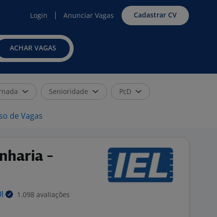
Cadastrar CV
Login
Anunciar Vagas
ACHAR VAGAS
rnada
Senioridade
PcD
iso de Vagas
nharia -
1.098 avaliações
DI