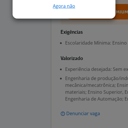
Agora não
Exigências
Escolaridade Mínima: Ensino
Valorizado
Experiência desejada: Sem e
Engenharia de produção/indu
mecânica/mecatrônica; Ensin
materiais; Ensino Superior, 
Engenharia de Automação; E
Denunciar vaga