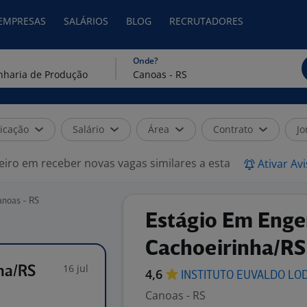
 EMPRESAS
SALÁRIOS
BLOG
RECRUTADORES
Onde?
icação
Salário
Área
Contrato
Jo
eiro em receber novas vagas similares a esta
Ativar Av
anoas - RS
Estágio Em Enge
Cachoeirinha/RS
16 jul
ha/RS
4,6
INSTITUTO EUVALDO
LO
Canoas - RS