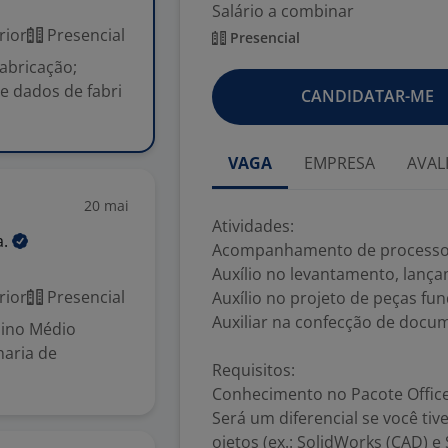
Salário a combinar
rior
Presencial
Presencial
abricação;
e dados de fabri
CANDIDATAR-ME
VAGA
EMPRESA
AVAL
20 mai
Atividades:
a.
Acompanhamento de processos
Auxílio no levantamento, lança
rior
Presencial
Auxílio no projeto de peças fun
Auxiliar na confecção de docum
sino Médio
aria de
Requisitos:
Conhecimento no Pacote Office
Será um diferencial se você tiv
ojetos (ex.: SolidWorks (CAD) e