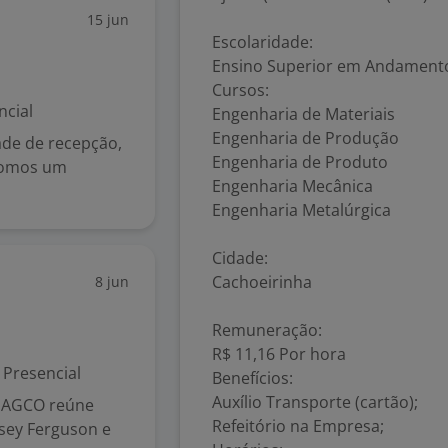
15 jun
Escolaridade:
Ensino Superior em Andament
Cursos:
ncial
Engenharia de Materiais
Engenharia de Produção
ade de recepção,
Engenharia de Produto
Somos um
Engenharia Mecânica
Engenharia Metalúrgica
Cidade:
Cachoeirinha
8 jun
2
Remuneração:
R$ 11,16 Por hora
Presencial
Benefícios:
Auxílio Transporte (cartão);
A AGCO reúne
Refeitório na Empresa;
sey Ferguson e