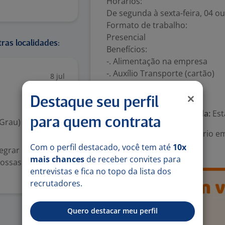
Horários:
De segunda à sexta-feira, 04 ou
Formato de trabalho:
Presencial
ras localidades:
Benefícios:
-. Alimentação na empresa
-. Auxílio Transporte (cartão)
8 jul
Número de vagas:
1
Destaque seu perfil
Tipo de contrato e Jornada:
Est
para quem contrata
 Grau)
Área Profissional:
Estagiário e
Materiais
Com o perfil destacado, você tem até
10x
tegrar nosso time
mais chances
de receber convites para
nossas
entrevistas e fica no topo da lista dos
recrutadores.
Quero destacar meu perfil