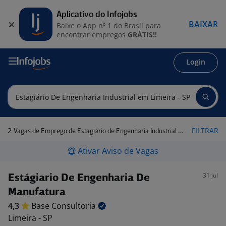
Aplicativo do Infojobs
BAIXAR
Baixe o App nº 1 do Brasil para
encontrar empregos
GRÁTIS!!
Login
2
FILTRAR
Vagas de Emprego de Estagiário de Engenharia Industrial em Limeira - SP
Ativar Aviso de Vagas
31 jul
Estágiario De Engenharia De
Manufatura
4,3
Base
Consultoria
Limeira - SP