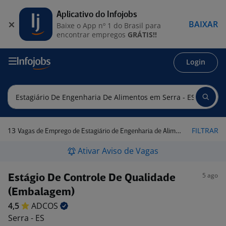
Aplicativo do Infojobs
BAIXAR
Baixe o App nº 1 do Brasil para
encontrar empregos
GRÁTIS!!
Login
13
FILTRAR
Vagas de Emprego de Estagiário de Engenharia de Alimentos em Serra - ES
Ativar Aviso de Vagas
5 ago
Estágio De Controle De Qualidade
(Embalagem)
4,5
ADCOS
Serra - ES