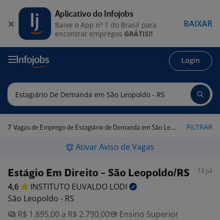
Aplicativo do Infojobs
BAIXAR
Baixe o App nº 1 do Brasil para
encontrar empregos
GRÁTIS!!
Login
7
FILTRAR
Vagas de Emprego de Estagiário de Demanda em São Leopoldo - RS
Ativar Aviso de Vagas
13 jul
Estágio Em Direito - São Leopoldo/RS
4,6
INSTITUTO EUVALDO
LODI
São Leopoldo - RS
R$ 1.895,00 a R$ 2.790,00
Ensino Superior