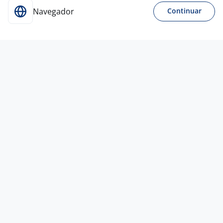
Navegador
Continuar
Para Candidatos
Acesse o site de empregos líder e se candidate a
vagas adequadas ao seu perfil de forma fácil e
rápida.