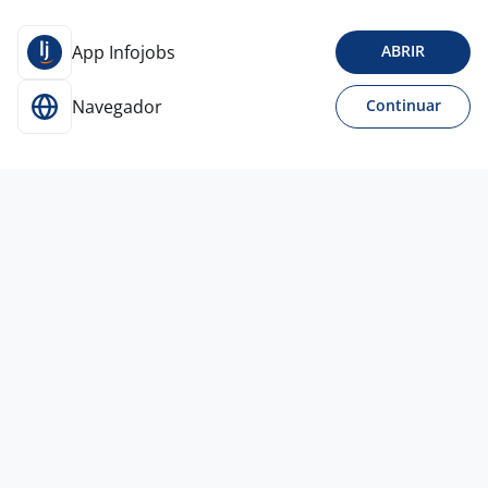
App Infojobs
ABRIR
Navegador
Continuar
Para Candidatos
Acesse o site de empregos líder e se candidate a
vagas adequadas ao seu perfil de forma fácil e
rápida.