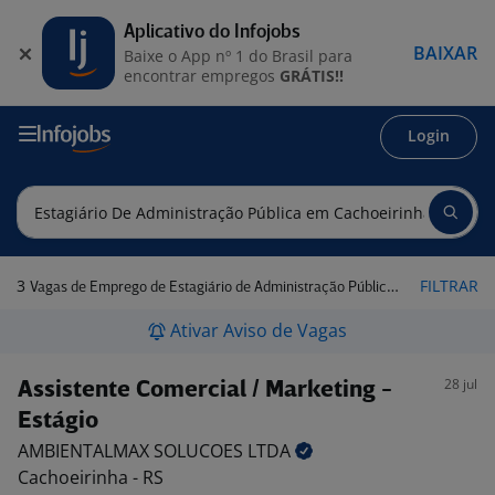
Aplicativo do Infojobs
BAIXAR
Baixe o App nº 1 do Brasil para
encontrar empregos
GRÁTIS!!
Login
3
FILTRAR
Vagas de Emprego de Estagiário de Administração Pública em Cachoeirinha - RS
Ativar Aviso de Vagas
28 jul
Assistente Comercial / Marketing -
Estágio
AMBIENTALMAX SOLUCOES
LTDA
Cachoeirinha - RS