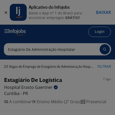
Aplicativo do Infojobs
BAIXAR
Baixe o App nº 1 do Brasil para
encontrar empregos
GRÁTIS!!
Login
23
FILTRAR
Vagas de Emprego de Estagiário de Administração Hospitalar
7 ago
Estagiário De Logística
Hospital Erasto
Gaertner
Curitiba - PR
A combinar
Ensino Médio (2º Grau)
Presencial