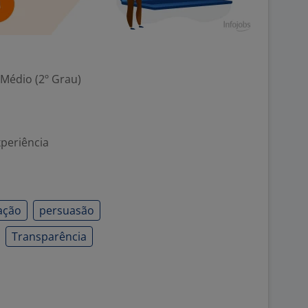
 Médio (2º Grau)
xperiência
ação
persuasão
Transparência