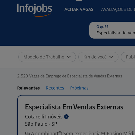
ACHAR VAGAS
AVALIAÇÕES DE
O quê?
Modelo de Trabalho
Km de você
Publ
2.529
Vagas de Emprego de Especialista de Vendas Externas
Relevantes
Recentes
Próximas
Especialista Em Vendas Externas
Cotarelli
Imóveis
São Paulo - SP
A combinar
Sem experiência
Ensino Médio