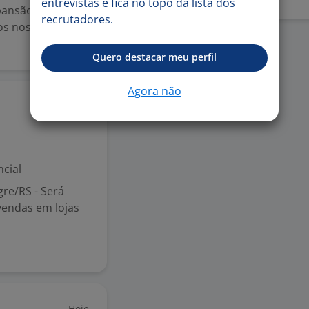
entrevistas e fica no topo da lista dos
ansão! ??
recrutadores.
os nossas
Quero destacar meu perfil
Agora não
Hoje
cial
re/RS - Será
vendas em lojas
Hoje