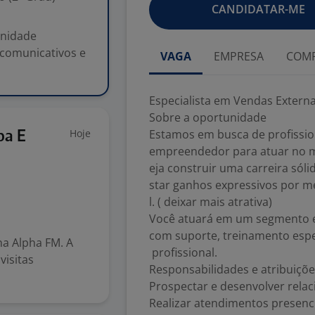
CANDIDATAR-ME
unidade
 comunicativos e
VAGA
EMPRESA
COMP
Especialista em Vendas Extern
Sobre a oportunidade
Hoje
Estamos em busca de profissio
ba E
empreendedor para atuar no me
eja construir uma carreira sóli
star ganhos expressivos por m
l. ( deixar mais atrativa)
Você atuará em um segmento e
com suporte, treinamento espec
na Alpha FM. A
profissional.
visitas
Responsabilidades e atribuiçõ
Prospectar e desenvolver relac
Realizar atendimentos presencia