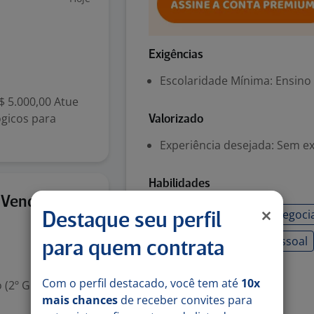
Exigências
Escolaridade Mínima: Ensino
$ 5.000,00 Atue
gicos para
Valorizado
Experiência desejada: Sem e
Habilidades
Hoje
 Vendas
Comprometimento
negoci
Destaque seu perfil
relacionamento interpessoal
para quem contrata
Com o perfil destacado, você tem até
10x
Denunciar vaga
 (2º Grau)
mais chances
de receber convites para