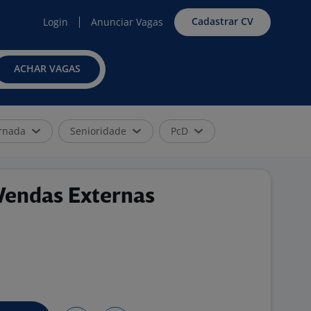
Cadastrar CV
Login
Anunciar Vagas
ACHAR VAGAS
rnada
Senioridade
PcD
 Vendas Externas