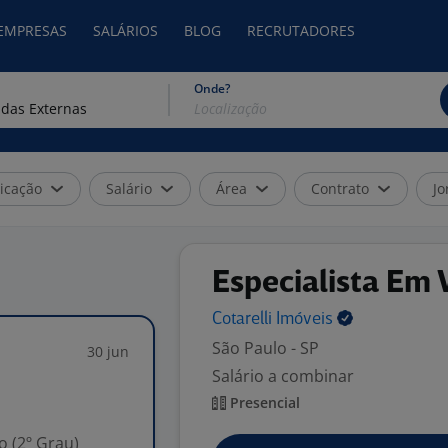
 EMPRESAS
SALÁRIOS
BLOG
RECRUTADORES
Onde?
icação
Salário
Área
Contrato
Jo
Especialista Em
Cotarelli
Imóveis
São Paulo - SP
30 jun
Salário a combinar
Presencial
 (2º Grau)