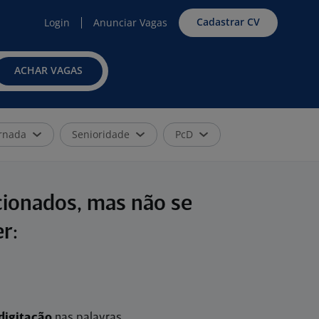
Cadastrar CV
Login
Anunciar Vagas
ACHAR VAGAS
rnada
Senioridade
PcD
cionados, mas não se
r:
digitação
nas palavras