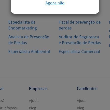
Agora não
Especialista de
Fiscal de prevenção de
Endomarketing
perdas
Analista de Prevenção
Auditor de Segurança
de Perdas
e Prevenção de Perdas
Especialista Ambiental
Especialista Comercial
nal
Empresas
Candidatos
os?
Ajuda
Ajuda
r Infojobs?
Blog
Blog