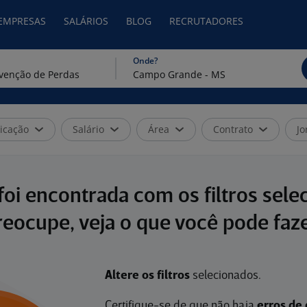
 EMPRESAS
SALÁRIOS
BLOG
RECRUTADORES
Onde?
icação
Salário
Área
Contrato
Jo
oi encontrada com os filtros sele
reocupe, veja o que você pode faze
Altere os filtros
selecionados.
Certifique-se de que não haja
erros de 