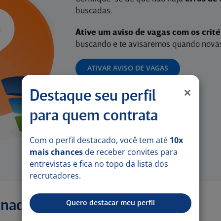
buscadas.
Ative um aviso de vagas com os crit
buscando e te avisaremos quando novas
ATIVAR AVISO DE VAGAS
Destaque seu perfil
para quem contrata
Com o perfil destacado, você tem até
10x
mais chances
de receber convites para
entrevistas e fica no topo da lista dos
recrutadores.
Quero destacar meu perfil
onadas