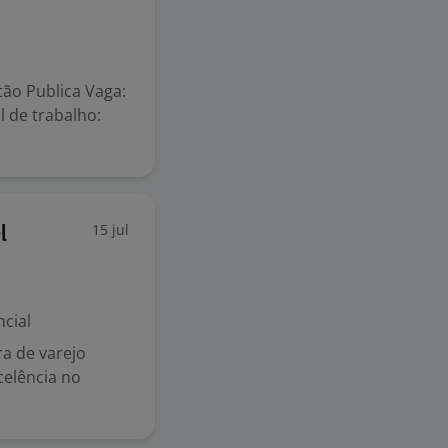
ão Publica Vaga:
l de trabalho:
15 jul
l
cial
a de varejo
elência no