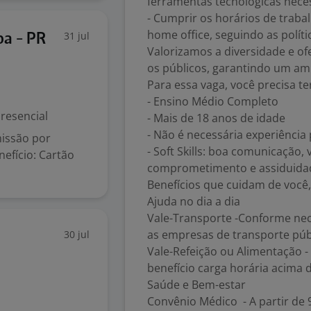
ferramentas tecnológicas nece
- Cumprir os horários de trabal
home office, seguindo as polít
31 jul
ba - PR
Valorizamos a diversidade e o
os públicos, garantindo um amb
Para essa vaga, você precisa te
- Ensino Médio Completo
resencial
- Mais de 18 anos de idade
- Não é necessária experiência
missão por
- Soft Skills: boa comunicação,
nefício: Cartão
comprometimento e assiduida
Benefícios que cuidam de você,
Ajuda no dia a dia
Vale-Transporte -Conforme ne
as empresas de transporte púb
30 jul
Vale-Refeição ou Alimentação - 
benefício carga horária acima 
Saúde e Bem-estar
Convênio Médico - A partir de 