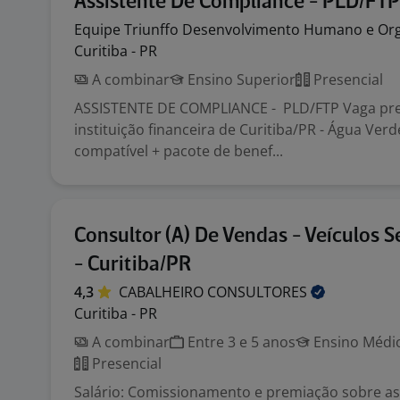
Assistente De Compliance - PLD/FTP
Equipe Triunffo Desenvolvimento Humano e
Or
Curitiba - PR
A combinar
Ensino Superior
Presencial
ASSISTENTE DE COMPLIANCE - PLD/FTP Vaga pre
instituição financeira de Curitiba/PR - Água Ve
compatível + pacote de benef...
Consultor (A) De Vendas - Veículos 
- Curitiba/PR
4,3
CABALHEIRO
CONSULTORES
Curitiba - PR
A combinar
Entre 3 e 5 anos
Ensino Médio
Presencial
Salário: Comissionamento e premiação sobre a