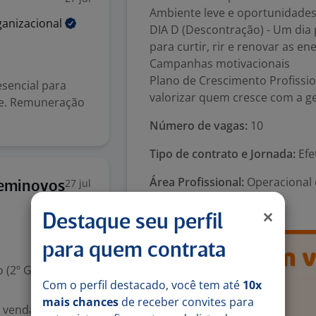
Ambiente leve e oportunidades
ganizacional
DIA D (Descontração) - Um dia
para curtir, rir e renovar as e
Campanhas motivacionais
Plano de Crescimento Profissi
sencial para
valorizar quem cresce com a g
rde. Remuneração
Número de vagas:
10
Tipo de contrato e Jornada:
Efe
Área Profissional:
Operacional e
27 jul
Seminovos
Receptivo
Destaque seu perfil
para quem contrata
 (2º Grau)
Com o perfil destacado, você tem até
10x
mais chances
de receber convites para
s vendas, mínimo