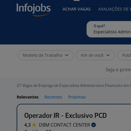
ACHAR VAGAS
AVALIAÇÕES DE
O quê?
Modelo de Trabalho
Km de você
Publ
Seja o prim
27
Vagas de Emprego de Especialista Administrativo Financeiro em C
Relevantes
Recentes
Próximas
Operador JR - Exclusivo PCD
4,3
DBM CONTACT
CENTER