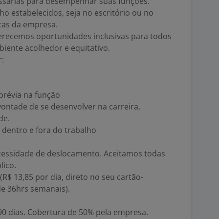
ssárias para desempenhar suas funções.
ho estabelecidos, seja no escritório ou no
icas da empresa.
ferecemos oportunidades inclusivas para todos
iente acolhedor e equitativo.
r:
 prévia na função
 vontade de se desenvolver na carreira,
de.
 dentro e fora do trabalho
cessidade de deslocamento. Aceitamos todas
lico.
(R$ 13,85 por dia, direto no seu cartão-
de 36hrs semanais).
90 dias. Cobertura de 50% pela empresa.