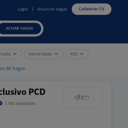
Cadastrar CV
Login
Anunciar Vagas
ACHAR VAGAS
rnada
Senioridade
PcD
iso de Vagas
clusivo PCD
1.592 avaliações