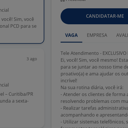
cial
CANDIDATAR-ME
você! Sim, você
onal PCD para se
VAGA
EMPRESA
AVAL
Tele Atendimento - EXCLUSIVO
3 ago
Ei, você! Sim, você mesmo! Es
para se juntar ao nosso time d
proativo(a) e ama ajudar os ou
incrível!
cial
Na sua rotina diária, você irá:
l – Curitiba/PR
- Atender os clientes de forma 
gunda a sexta-
resolvendo problemas com muita
- Realizar tarefas administrati
acompanhando e apresentando
- Utilizar sistemas telefônicos