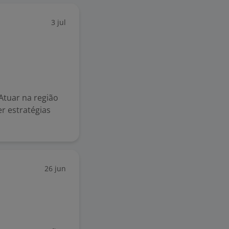
3 jul
 Atuar na região
r estratégias
26 jun