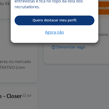
entrevistas e fica no topo da lista dos
ão R$ 31,00 -
recrutadores.
Quero destacar meu perfil
Exigências
23 jul
Agora não
Escolaridade Mínima: Ensino
Denunciar vaga
deres no mercado
STRATIVO (com
22 jul
 - Closer