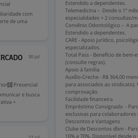
Estendido a dependentes.
ncial
Telemedicina – Desde o 1º mês
iliaridade com
especialidades + 2 consultas/
parte de uma
Convênio Odontológico – A part
Estendido a dependentes.
CARE - Apoio jurídico, psicológ
especializados.
Total Pass - Benefício de bem-e
30 jul
CERCADO
(consulte regras).
Apoio à família
Auxílio-Creche - R$ 364,00 men
para associados ao sindicato).
ior
Presencial
comprovação.
comunicar e busca
Facilidade financeira
ativa +
Empréstimo Consignado - Parce
exclusivas para colaboradores
Descontos e Vantagens
Clube de Descontos dbm - Par
10% a 70%. Disponível desde o 
27 jul