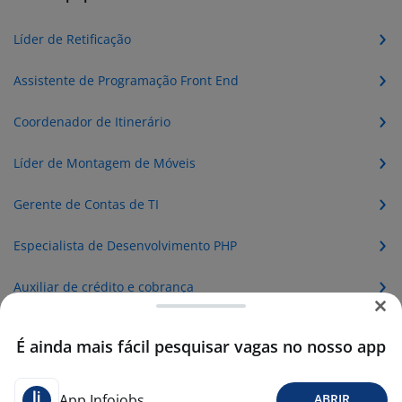
Líder de Retificação
Assistente de Programação Front End
Coordenador de Itinerário
Líder de Montagem de Móveis
Gerente de Contas de TI
Especialista de Desenvolvimento PHP
Auxiliar de crédito e cobrança
Gerente de cinema
É ainda mais fácil pesquisar vagas no nosso app
Gerente de Suprimentos
App Infojobs
ABRIR