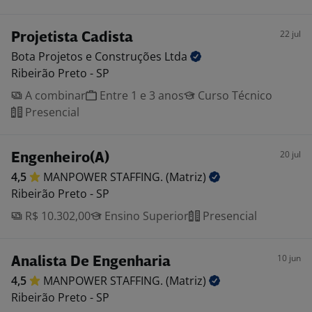
22 jul
Projetista Cadista
Bota Projetos e Construções
Ltda
Ribeirão Preto - SP
A combinar
Entre 1 e 3 anos
Curso Técnico
Presencial
20 jul
Engenheiro(A)
4,5
MANPOWER STAFFING.
(Matriz)
Ribeirão Preto - SP
R$ 10.302,00
Ensino Superior
Presencial
10 jun
Analista De Engenharia
4,5
MANPOWER STAFFING.
(Matriz)
Ribeirão Preto - SP