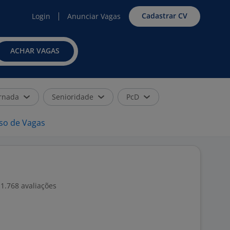
Cadastrar CV
Login
Anunciar Vagas
ACHAR VAGAS
rnada
Senioridade
PcD
iso de Vagas
1.768 avaliações