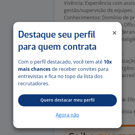
Vivência: Experiência com assi
gestão/supervisão de equipes.
Conhecimentos: Domínio de pro
clínicas/cirúrgicas, Pacote Offi
Habilidades e Atitudes: Lidera
Destaque seu perfil
comunicação assertiva, intelig
para quem contrata
equipe multidisciplinar.
?? Diferenciais (Desejável):
Pós-Graduação / Especializaçã
Com o perfil destacado, você tem até
10x
Intensiva/Urgência e Emergênc
mais chances
de receber convites para
Experiência em hospitais acredit
entrevistas e fica no topo da lista dos
recrutadores.
Número de vagas:
15
Tipo de contrato e Jornada:
Efe
Quero destacar meu perfil
Área Profissional:
Especialista
Agora não