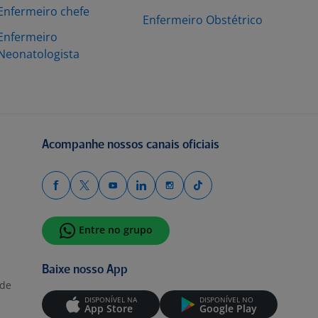
Enfermeiro chefe
Enfermeiro Obstétrico
Enfermeiro
Neonatologista
Acompanhe nossos canais oficiais
Entre no grupo
Baixe nosso App
ade
DISPONÍVEL NA
DISPONÍVEL NO
App Store
Google Play