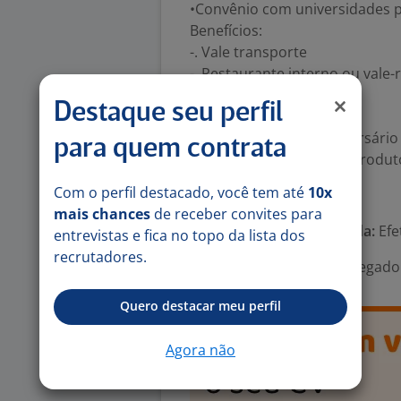
•Convênio com universidades pa
Benefícios:
-. Vale transporte
-. Restaurante interno ou vale-
-. Participação de lucros
Destaque seu perfil
-. Férias semestrais
-. Day-off – folga de aniversário
para quem contrata
-. Desconto de 20% nos produ
Com o perfil destacado, você tem até
10x
Número de vagas:
1
mais chances
de receber convites para
Tipo de contrato e Jornada:
Efet
entrevistas e fica no topo da lista dos
recrutadores.
Área Profissional:
Encarregado
Quero destacar meu perfil
Agora não