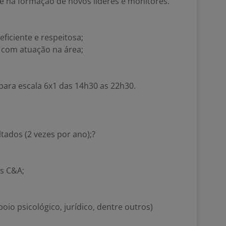
nte na formação de novos líderes e monitores.
eficiente e respeitosa;
a com atuação na área;
 para escala 6x1 das 14h30 as 22h30.
ltados (2 vezes por ano);?
s C&A;
io psicológico, jurídico, dentre outros)