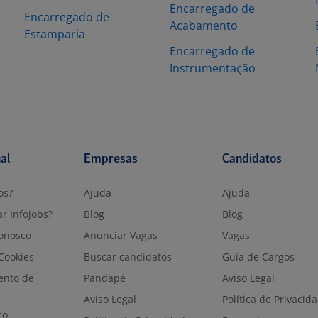
Encarregado de
Encarregado de
Acabamento
Estamparia
Encarregado de
Instrumentação
nal
Empresas
Candidatos
os?
Ajuda
Ajuda
r Infojobs?
Blog
Blog
onosco
Anunciar Vagas
Vagas
 Cookies
Buscar candidatos
Guia de Cargos
ento de
Pandapé
Aviso Legal
Aviso Legal
Política de Privacid
co