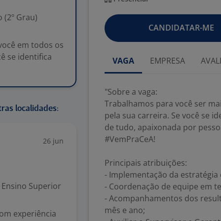
 (2º Grau)
CANDIDATAR-ME
 você em todos os
 se identifica
VAGA
EMPRESA
AVAL
"Sobre a vaga:
Trabalhamos para você ser m
ras localidades:
pela sua carreira. Se você se 
de tudo, apaixonada por pesso
#VemPraCeA!
26 jun
Principais atribuições:
- Implementação da estratégia
Ensino Superior
- Coordenação de equipe em t
- Acompanhamentos dos resulta
mês e ano;
om experiência