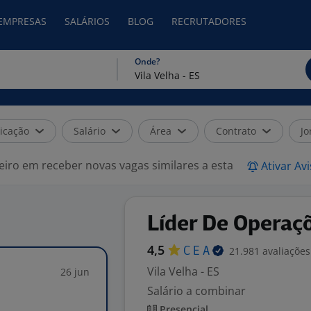
 EMPRESAS
SALÁRIOS
BLOG
RECRUTADORES
Onde?
icação
Salário
Área
Contrato
Jo
eiro em receber novas vagas similares a esta
Ativar Av
Líder De Operaç
4,5
21.981 avaliações
C E
A
Vila Velha - ES
26 jun
Salário a combinar
Presencial