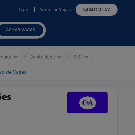
Cadastrar CV
Login
Anunciar Vagas
ACHAR VAGAS
rnada
Senioridade
PcD
iso de Vagas
ões