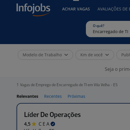
ACHAR VAGAS
AVALIAÇÕES DE
O quê?
Modelo de Trabalho
Km de você
Publ
Seja o prim
1
Vagas de Emprego de Encarregado de TI em Vila Velha - ES
Relevantes
Recentes
Próximas
Líder De Operações
4,5
C E
A