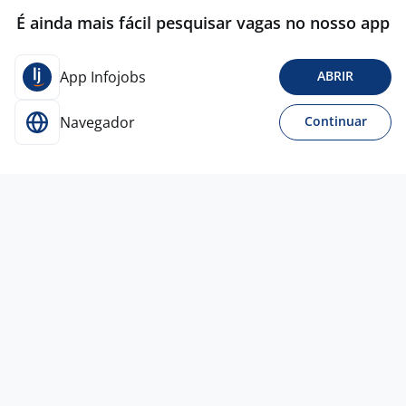
É ainda mais fácil pesquisar vagas no nosso app
App Infojobs
ABRIR
Navegador
Continuar
Para Candidatos
Acesse o site de empregos líder e se candidate a
vagas adequadas ao seu perfil de forma fácil e
rápida.