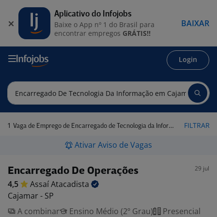
Aplicativo do Infojobs
BAIXAR
Baixe o App nº 1 do Brasil para
encontrar empregos
GRÁTIS!!
Login
1
FILTRAR
Vaga de Emprego de Encarregado de Tecnologia da Informação em Cajamar - SP
Ativar Aviso de Vagas
29 jul
Encarregado De Operações
4,5
Assaí
Atacadista
Cajamar - SP
A combinar
Ensino Médio (2º Grau)
Presencial