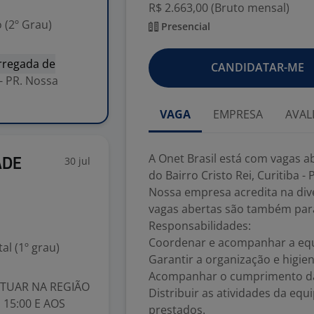
R$ 2.663,00 (Bruto mensal)
 (2º Grau)
Presencial
rregada de
CANDIDATAR-ME
 - PR. Nossa
VAGA
EMPRESA
AVAL
A Onet Brasil está com vagas 
30 jul
ADE
do Bairro Cristo Rei, Curitiba - 
Nossa empresa acredita na dive
vagas abertas são também para
Responsabilidades:
Coordenar e acompanhar a equ
l (1º grau)
Garantir a organização e higie
Acompanhar o cumprimento da
ATUAR NA REGIÃO
Distribuir as atividades da equ
 15:00 E AOS
prestados.