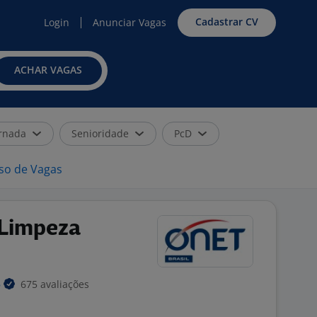
Cadastrar CV
Login
Anunciar Vagas
ACHAR VAGAS
rnada
Senioridade
PcD
iso de Vagas
 Limpeza
675 avaliações
S