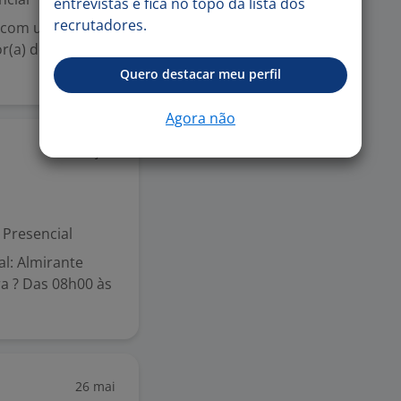
entrevistas e fica no topo da lista dos
recrutadores.
, com unidades
r(a) de Limpeza
Quero destacar meu perfil
Agora não
3 jun
Presencial
l: Almirante
ra ? Das 08h00 às
26 mai