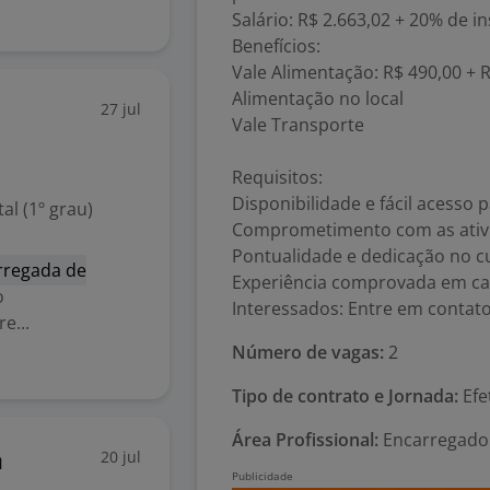
Salário: R$ 2.663,02 + 20% de i
Benefícios:
Vale Alimentação: R$ 490,00 + 
Alimentação no local
27 jul
Vale Transporte
Requisitos:
Disponibilidade e fácil acesso p
l (1º grau)
Comprometimento com as ativ
Pontualidade e dedicação no c
rregada de
Experiência comprovada em car
o
Interessados: Entre em contat
e...
Número de vagas:
2
Tipo de contrato e Jornada:
Efe
Área Profissional:
Encarregado 
20 jul
a