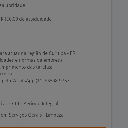
nsalubridade
R$ 150,00 de assiduidade
ara atuar na região de Curitiba - PR;
idades e normas da empresa;
umprimento das tarefas;
teira.
o pelo WhatsApp (11) 96598-9767.
tivo – CLT - Período Integral
em Serviços Gerais - Limpeza