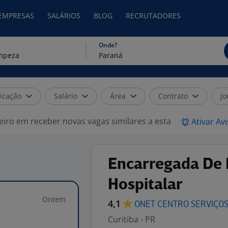
 EMPRESAS
SALÁRIOS
BLOG
RECRUTADORES
Onde?
icação
Salário
Área
Contrato
Jo
eiro em receber novas vagas similares a esta
Ativar Av
Encarregada De
Hospitalar
Ontem
4,1
ONET CENTRO
SERVIÇO
Curitiba - PR