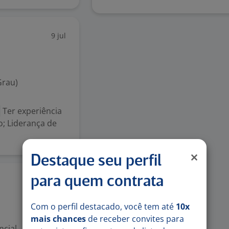
9 jul
Grau)
Ter experiência
o; Liderança de
Destaque seu perfil
para quem contrata
2 jul
Com o perfil destacado, você tem até
10x
mais chances
de receber convites para
ncial