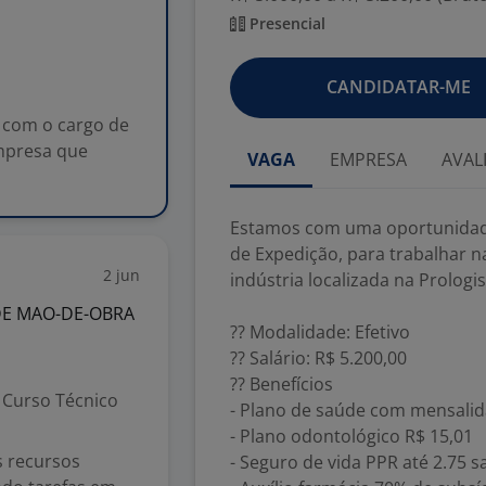
Presencial
CANDIDATAR-ME
 com o cargo de
mpresa que
VAGA
EMPRESA
AVAL
Estamos com uma oportunidade
de Expedição, para trabalhar 
2 jun
indústria localizada na Prolog
DE MAO-DE-OBRA
?? Modalidade: Efetivo
?? Salário: R$ 5.200,00
?? Benefícios
Curso Técnico
- Plano de saúde com mensalid
- Plano odontológico R$ 15,01
s recursos
- Seguro de vida PPR até 2.75 s