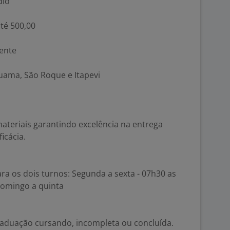
dio
até 500,00
mente
uama, São Roque e Itapevi
ateriais garantindo excelência na entrega
icácia.
ara os dois turnos: Segunda a sexta - 07h30 as
domingo a quinta
raduação cursando, incompleta ou concluída.