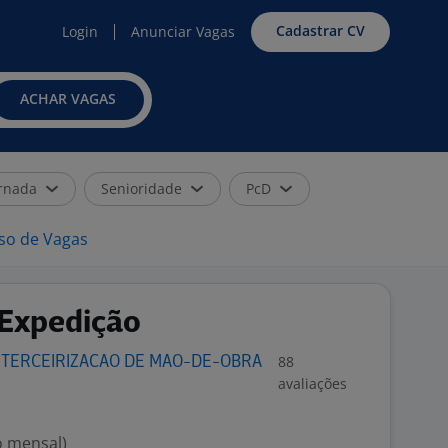
Cadastrar CV
Login
Anunciar Vagas
ACHAR VAGAS
rnada
Senioridade
PcD
iso de Vagas
Expedição
88
 TERCEIRIZACAO DE MAO-DE-OBRA
avaliações
o mensal)