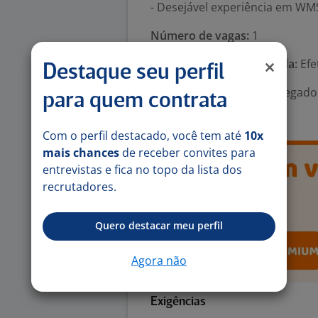
- Desejável experiência em WMS
Número de vagas:
1
Tipo de contrato e Jornada:
Efe
Destaque seu perfil
Área Profissional:
Encarregado 
para quem contrata
Expedição
Com o perfil destacado, você tem até
10x
mais chances
de receber convites para
entrevistas e fica no topo da lista dos
recrutadores.
Quero destacar meu perfil
Agora não
Exigências