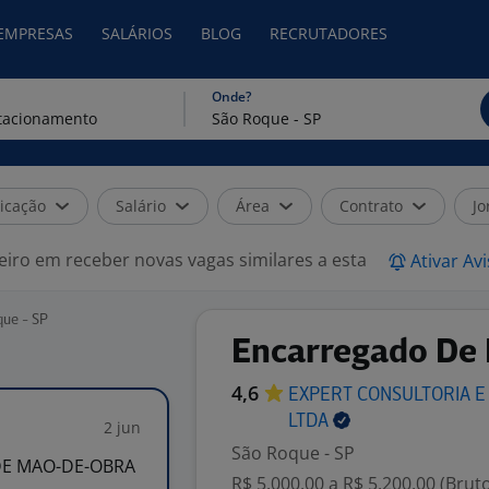
 EMPRESAS
SALÁRIOS
BLOG
RECRUTADORES
Onde?
icação
Salário
Área
Contrato
Jo
eiro em receber novas vagas similares a esta
Ativar Av
ue - SP
Encarregado De 
4,6
EXPERT CONSULTORIA E
LTDA
2 jun
São Roque - SP
DE MAO-DE-OBRA
R$ 5.000,00 a R$ 5.200,00 (Brut