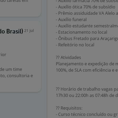
ndo tarefas em
- Auxílio farmácia 70% de subsí
- Auxílio ótica 70% de subsídio
- Prêmio assiduidade VA Alelo 
- Auxílio funeral
- Auxílio estudante semestral
21 jul
o Brasil)
- Estacionamento no local
- Ônibus Fretado para Araçarig
- Refeitório no local
ior
?? Atividades
Planejamento e expedição de m
 de um time
100%, de SLA com eficiência e ef
o, consultoria e
?? Horário de trabalho vagas p
17h30 ou 22:00h as 07:48h de 
?? Requisitos:
- Curso técnico concluído ou g