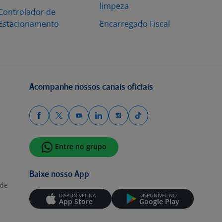
limpeza
Controlador de
Estacionamento
Encarregado Fiscal
Acompanhe nossos canais oficiais
Entre no grupo
Baixe nosso App
ade
DISPONÍVEL NA
DISPONÍVEL NO
App Store
Google Play