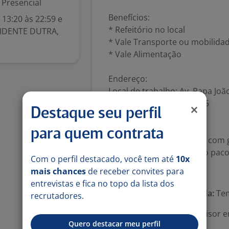
Presencial
Benefícios:
 13:20 às 22:59 e
* Refeitório no local
ESIDENTE DUTRA,
* Vale Transporte ou mobilidade
* Vale Alimentação
Endereço:
Local de trabalho: Av. Papa Joã
Guarulhos - SP, 07174-005
Destaque seu perfil
Contrato:
para quem contrata
Temporário por 180 dias, com 
efetivação, será incluído o pa
Com o perfil destacado, você tem até
10x
mais chances
de receber convites para
Número de vagas:
1
entrevistas e fica no topo da lista dos
Tipo de contrato e Jornada:
Tem
recrutadores.
Área Profissional:
Supervisor em
Quero destacar meu perfil