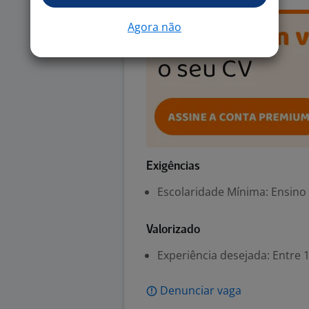
Agora não
Exigências
Escolaridade Mínima: Ensino
Valorizado
Experiência desejada: Entre 1
Denunciar vaga