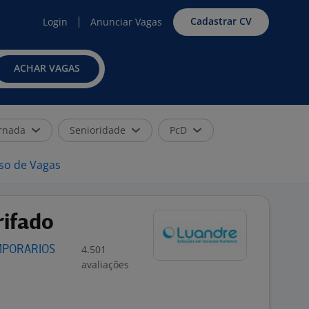
Cadastrar CV
Login
Anunciar Vagas
ACHAR VAGAS
rnada
Senioridade
PcD
iso de Vagas
rifado
4.501
MPORARIOS
avaliações