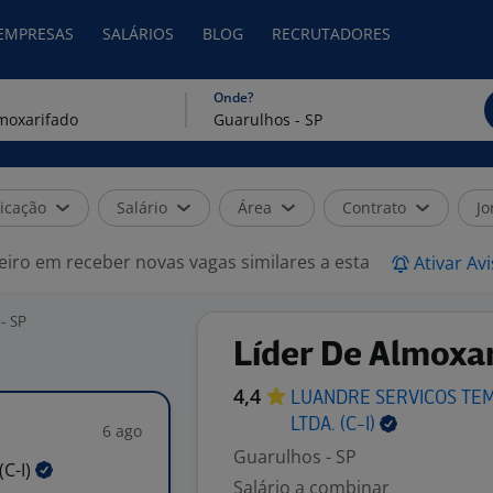
 EMPRESAS
SALÁRIOS
BLOG
RECRUTADORES
Onde?
icação
Salário
Área
Contrato
Jo
eiro em receber novas vagas similares a esta
Ativar Av
- SP
Líder De Almoxa
4,4
LUANDRE SERVICOS TE
LTDA.
(C-I)
6 ago
Guarulhos - SP
(C-I)
Salário a combinar