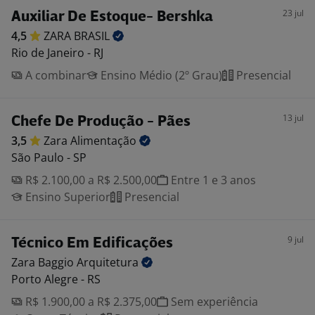
23 jul
Auxiliar De Estoque- Bershka
4,5
ZARA
BRASIL
Rio de Janeiro - RJ
A combinar
Ensino Médio (2º Grau)
Presencial
13 jul
Chefe De Produção - Pães
3,5
Zara
Alimentação
São Paulo - SP
R$ 2.100,00 a R$ 2.500,00
Entre 1 e 3 anos
Ensino Superior
Presencial
9 jul
Técnico Em Edificações
Zara Baggio
Arquitetura
Porto Alegre - RS
R$ 1.900,00 a R$ 2.375,00
Sem experiência