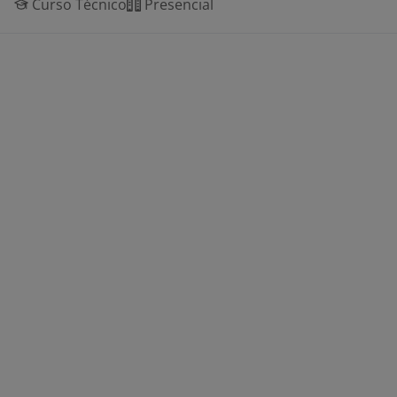
Curso Técnico
Presencial