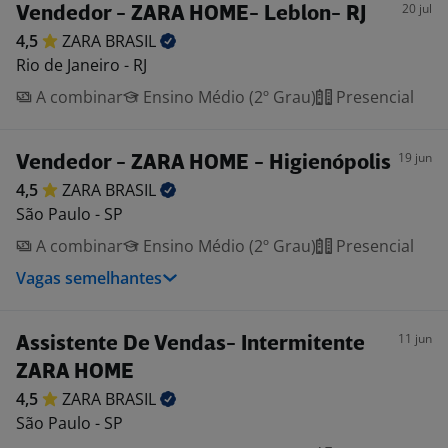
20 jul
Vendedor - ZARA HOME- Leblon- RJ
4,5
ZARA
BRASIL
Rio de Janeiro - RJ
A combinar
Ensino Médio (2º Grau)
Presencial
19 jun
Vendedor - ZARA HOME - Higienópolis
4,5
ZARA
BRASIL
São Paulo - SP
A combinar
Ensino Médio (2º Grau)
Presencial
Vagas semelhantes
11 jun
Assistente De Vendas- Intermitente
ZARA HOME
4,5
ZARA
BRASIL
São Paulo - SP