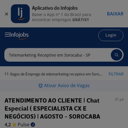
Aplicativo do Infojobs
BAIXAR
Baixe o App nº 1 do Brasil para
encontrar empregos
GRÁTIS!!
Login
11
FILTRAR
Vagas de Emprego de telemarketing receptivo em Sorocaba - SP
Ativar Aviso de Vagas
21 jul
ATENDIMENTO AO CLIENTE | Chat
Especial ( ESPECIALISTA CX E
NEGÓCIOS) | AGOSTO - SOROCABA
4,2
Pulse