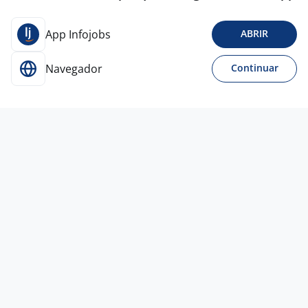
App Infojobs
ABRIR
Navegador
Continuar
5 ago
Analista De Atendimento - Início
Imediato
4,5
MINSAIT
BRASIL
Curitiba - PR
R$ 1.800,00
Sem experiência
Ensino Médio (2º Grau)
Presencial