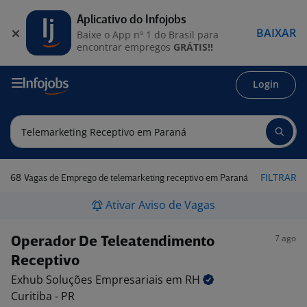
Aplicativo do Infojobs
BAIXAR
Baixe o App nº 1 do Brasil para
encontrar empregos
GRÁTIS!!
Login
68
FILTRAR
Vagas de Emprego de telemarketing receptivo em Paraná
Ativar Aviso de Vagas
7 ago
Operador De Teleatendimento
Receptivo
Exhub Soluções Empresariais em
RH
Curitiba - PR