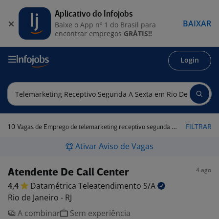
Aplicativo do Infojobs
BAIXAR
Baixe o App nº 1 do Brasil para
encontrar empregos
GRÁTIS!!
Login
10
FILTRAR
Vagas de Emprego de telemarketing receptivo segunda a sexta em Rio de Janeiro - RJ
Ativar Aviso de Vagas
4 ago
Atendente De Call Center
4,4
Datamétrica Teleatendimento
S/A
Rio de Janeiro - RJ
A combinar
Sem experiência