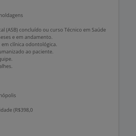
 moldagens
cal (ASB) concluído ou curso Técnico em Saúde
meses e em andamento.
em clínica odontológica.
umanizado ao paciente.
quipe.
alhes.
anópolis
ridade (R$398,0