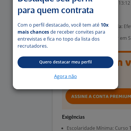
Horários: 08:30 às 12:00 - 13:12
para quem contrata
Número de vagas:
1
Com o perfil destacado, você tem até
10x
Tipo de contrato e Jornada:
Efe
mais chances
de receber convites para
Área Profissional:
Auxiliar em 
entrevistas e fica no topo da lista dos
recrutadores.
Quero destacar meu perfil
Agora não
Exigências
Escolaridade Mínima: Curso 