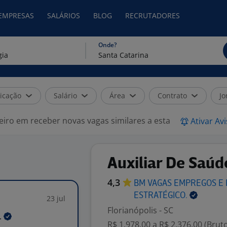
 EMPRESAS
SALÁRIOS
BLOG
RECRUTADORES
Onde?
icação
Salário
Área
Contrato
Jo
eiro em receber novas vagas similares a esta
Ativar Av
Auxiliar De Saúd
4,3
BM VAGAS EMPREGOS E
ESTRATÉGICO.
23 jul
Florianópolis - SC
.
R$ 1.978,00 a R$ 2.376,00 (Brut