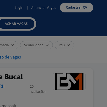
Cadastrar CV
Login
Anunciar Vagas
ACHAR VAGAS
rnada
Senioridade
PcD
iso de Vagas
e Bucal
20
 RH
avaliações
o mensal)