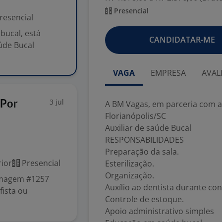
Presencial
resencial
bucal, está
CANDIDATAR-ME
úde Bucal
VAGA
EMPRESA
AVAL
3 jul
 Por
A BM Vagas, em parceria com a 
Florianópolis/SC
Auxiliar de saúde Bucal
RESPONSABILIDADES
Preparação da sala.
ior
Presencial
Esterilização.
Organização.
 Imagem #1257
Auxílio ao dentista durante con
ista ou
Controle de estoque.
Apoio administrativo simples