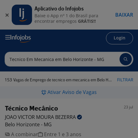
Aplicativo do Infojobs
BAIXAR
Baixe o App nº 1 do Brasil para
encontrar empregos
GRÁTIS!!
Login
153
FILTRAR
Vagas de Emprego de tecnico em mecanica em Belo Horizonte - MG
Ativar Aviso de Vagas
23 jul
Técnico Mecânico
JOAO VICTOR MOURA
BEZERRA
Belo Horizonte - MG
A combinar
Entre 1 e 3 anos