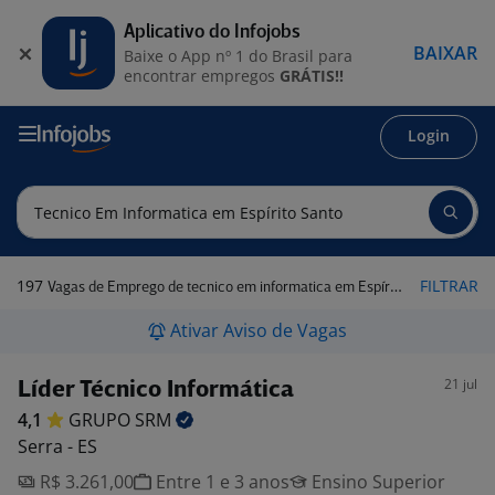
Aplicativo do Infojobs
BAIXAR
Baixe o App nº 1 do Brasil para
encontrar empregos
GRÁTIS!!
Login
197
FILTRAR
Vagas de Emprego de tecnico em informatica em Espírito Santo
Ativar Aviso de Vagas
21 jul
Líder Técnico Informática
4,1
GRUPO
SRM
Serra - ES
R$ 3.261,00
Entre 1 e 3 anos
Ensino Superior