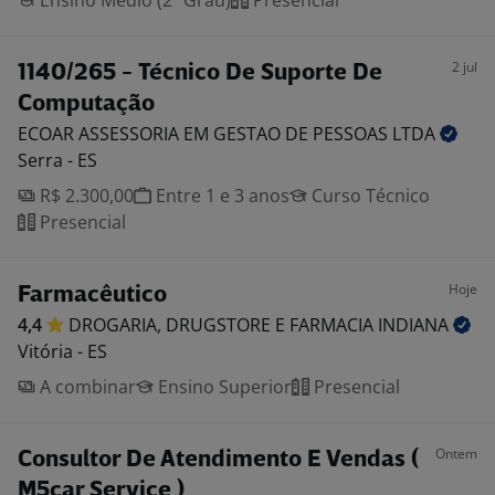
Ensino Médio (2º Grau)
Presencial
2 jul
1140/265 - Técnico De Suporte De
Computação
ECOAR ASSESSORIA EM GESTAO DE PESSOAS
LTDA
Serra - ES
R$ 2.300,00
Entre 1 e 3 anos
Curso Técnico
Presencial
Hoje
Farmacêutico
4,4
DROGARIA, DRUGSTORE E FARMACIA
INDIANA
Vitória - ES
A combinar
Ensino Superior
Presencial
Ontem
Consultor De Atendimento E Vendas (
M5car Service )