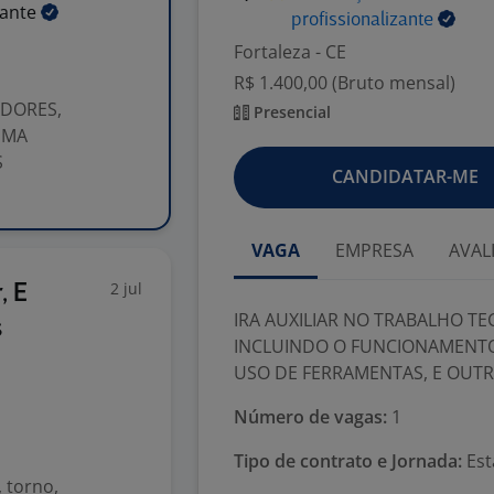
zante
profissionalizante
Fortaleza - CE
R$ 1.400,00 (Bruto mensal)
ADORES,
Presencial
EMA
S
CANDIDATAR-ME
VAGA
EMPRESA
AVAL
2 jul
, E
IRA AUXILIAR NO TRABALHO T
s
INCLUINDO O FUNCIONAMENTO
USO DE FERRAMENTAS, E OUT
Número de vagas:
1
Tipo de contrato e Jornada:
Est
 torno,