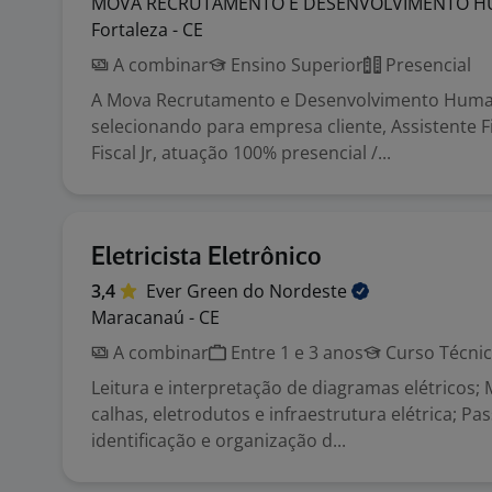
MOVA RECRUTAMENTO E DESENVOLVIMENTO
H
Fortaleza - CE
A combinar
Ensino Superior
Presencial
A Mova Recrutamento e Desenvolvimento Huma
selecionando para empresa cliente, Assistente Fi
Fiscal Jr, atuação 100% presencial /...
Eletricista Eletrônico
3,4
Ever Green do
Nordeste
Maracanaú - CE
A combinar
Entre 1 e 3 anos
Curso Técni
Leitura e interpretação de diagramas elétricos
calhas, eletrodutos e infraestrutura elétrica; P
identificação e organização d...