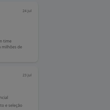
24 jul
m time
a milhões de
23 jul
ncial
to e seleção