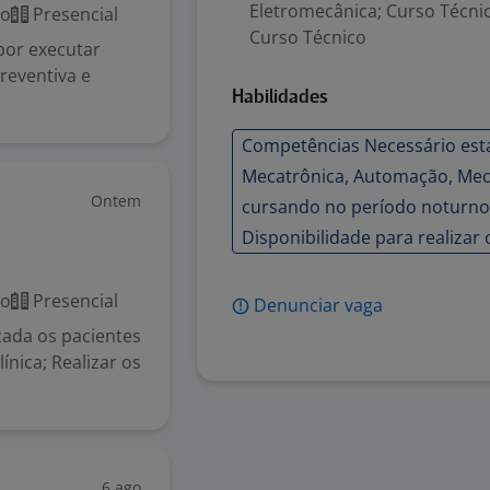
Eletromecânica; Curso Técnico
co
Presencial
Curso Técnico
por executar
reventiva e
Habilidades
Competências Necessário estar
Mecatrônica, Automação, Mecâ
Ontem
cursando no período noturno o
Disponibilidade para realizar 
co
Presencial
Denunciar vaga
ada os pacientes
nica; Realizar os
6 ago