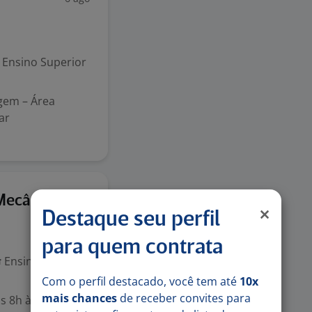
Ensino Superior
gem – Área
ar
4 ago
/Mecânica
Destaque seu perfil
para quem contrata
Ensino Superior
Com o perfil destacado, você tem até
10x
mais chances
de receber convites para
as 8h às 15h