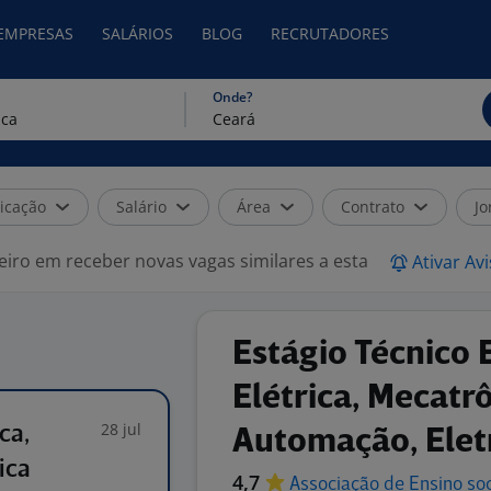
 EMPRESAS
SALÁRIOS
BLOG
RECRUTADORES
Onde?
icação
Salário
Área
Contrato
Jo
eiro em receber novas vagas similares a esta
Ativar Av
Estágio Técnico 
Elétrica, Mecatrô
28 jul
ca,
Automação, Elet
ica
4,7
Associação de Ensino soc