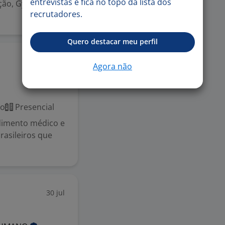
entrevistas e fica no topo da lista dos
ação, Gympass,
recrutadores.
Quero destacar meu perfil
3 ago
Agora não
co
Presencial
ndimento médico e
rasileiros que
30 jul