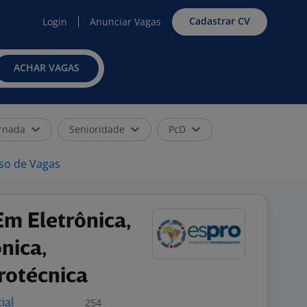
Cadastrar CV
Login
Anunciar Vagas
ACHAR VAGAS
rnada
Senioridade
PcD
iso de Vagas
Em Eletrônica,
nica,
rotécnica
254
ial