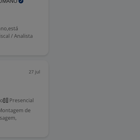
UMANO
no,está
scal / Analista
27 jul
co
Presencial
; Montagem de
assagem,