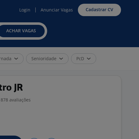
Cadastrar CV
Login
Anunciar Vagas
ACHAR VAGAS
rnada
Senioridade
PcD
tro JR
878 avaliações