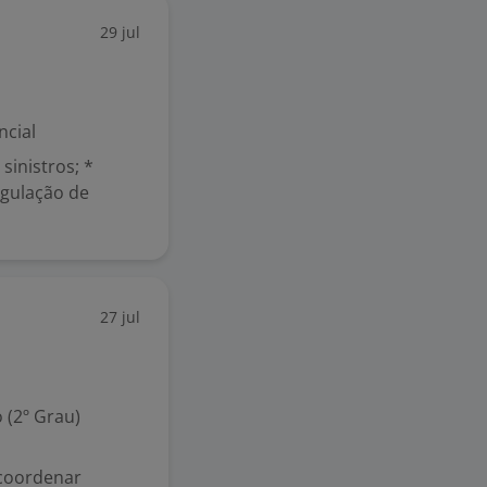
29 jul
ncial
inistros; *
egulação de
27 jul
 (2º Grau)
coordenar