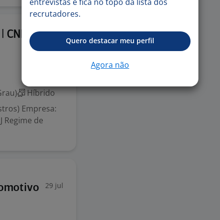
entrevistas e fica no topo da lista dos
recrutadores.
3 ago
 | CNH B -
Quero destacar meu perfil
Agora não
Grau)
Híbrido
istros) Empresa:
RJ Regime de
29 jul
tomotivo