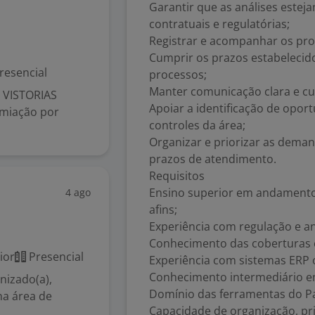
Garantir que as análises este
contratuais e regulatórias;
Registrar e acompanhar os proc
Cumprir os prazos estabelecido
resencial
processos;
Manter comunicação clara e cu
 VISTORIAS
Apoiar a identificação de opor
emiação por
controles da área;
Organizar e priorizar as dema
prazos de atendimento.
Requisitos
Ensino superior em andamento
4 ago
afins;
Experiência com regulação e an
Conhecimento das coberturas e
ior
Presencial
Experiência com sistemas ERP o
Conhecimento intermediário e
nizado(a),
Domínio das ferramentas do Pa
na área de
Capacidade de organização, pr