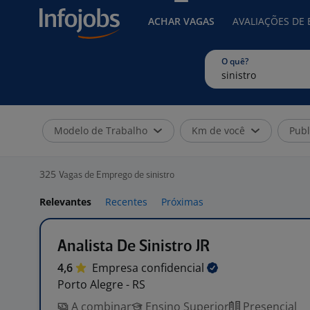
ACHAR VAGAS
AVALIAÇÕES DE
O quê?
Modelo de Trabalho
Km de você
Publ
325
Vagas de Emprego de sinistro
Relevantes
Recentes
Próximas
Analista De Sinistro JR
4,6
Empresa
confidencial
Porto Alegre - RS
A combinar
Ensino Superior
Presencial