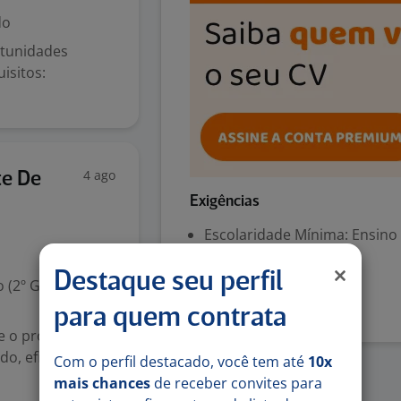
do
rtunidades
isitos:
4 ago
te De
Exigências
Escolaridade Mínima: Ensino
Destaque seu perfil
Denunciar vaga
 (2º Grau)
para quem contrata
te o processo de
o, eficiente e
Com o perfil destacado, você tem até
10x
mais chances
de receber convites para