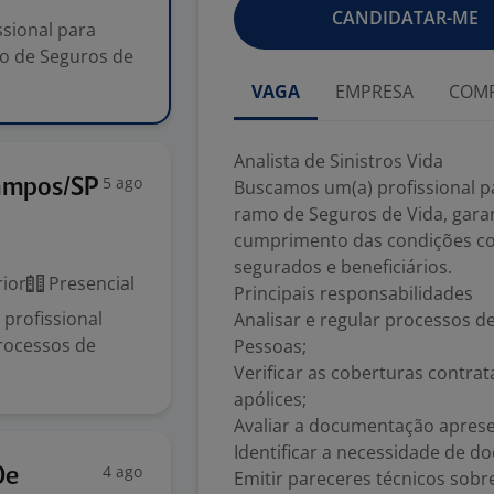
CANDIDATAR-ME
ssional para
mo de Seguros de
VAGA
EMPRESA
COMP
Analista de Sinistros Vida
5 ago
Campos/SP
Buscamos um(a) profissional pa
ramo de Seguros de Vida, gara
cumprimento das condições co
segurados e beneficiários.
ior
Presencial
Principais responsabilidades
profissional
Analisar e regular processos de
rocessos de
Pessoas;
Verificar as coberturas contrat
apólices;
Avaliar a documentação aprese
Identificar a necessidade de
4 ago
De
Emitir pareceres técnicos sobre