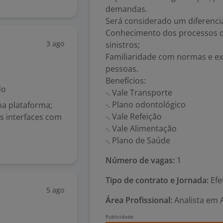
demandas.
Será considerado um diferenci
Conhecimento dos processos d
3 ago
sinistros;
Familiaridade com normas e exi
pessoas.
Benefícios:
do
-. Vale Transporte
-. Plano odontológico
na plataforma;
-. Vale Refeição
s interfaces com
-. Vale Alimentação
-. Plano de Saúde
Número de vagas:
1
Tipo de contrato e Jornada:
Efe
5 ago
Área Profissional:
Analista em 