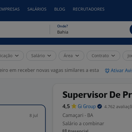
 EMPRESAS
SALÁRIOS
BLOG
RECRUTADORES
Onde?
icação
Salário
Área
Contrato
Jo
eiro em receber novas vagas similares a esta
Ativar Av
Supervisor De Pr
4,5
4.762 avaliaç
Gi
Group
Camaçari - BA
8 jul
Salário a combinar
Presencial