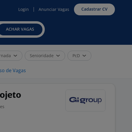
Cadastrar CV
Login
Anunciar Vagas
ACHAR VAGAS
rnada
Senioridade
PcD
iso de Vagas
ojeto
ões