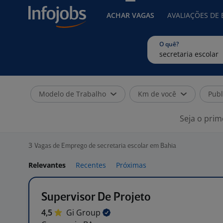
ACHAR VAGAS
AVALIAÇÕES DE
O quê?
Modelo de Trabalho
Km de você
Publ
Seja o prim
3
Vagas de Emprego de secretaria escolar em Bahia
Relevantes
Recentes
Próximas
Supervisor De Projeto
4,5
Gi
Group