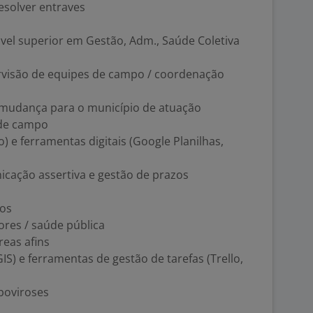
esolver entraves
vel superior em Gestão, Adm., Saúde Coletiva
rvisão de equipes de campo / coordenação
e mudança para o município de atuação
 de campo
) e ferramentas digitais (Google Planilhas,
icação assertiva e gestão de prazos
tos
ores / saúde pública
reas afins
S) e ferramentas de gestão de tarefas (Trello,
boviroses