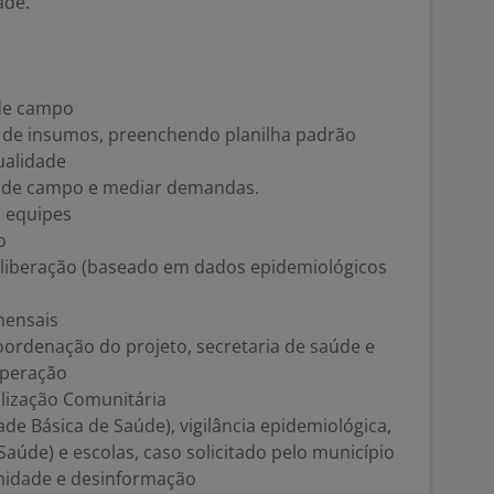
ade.
de campo
o de insumos, preenchendo planilha padrão
ualidade
 de campo e mediar demandas.
s equipes
o
a liberação (baseado em dados epidemiológicos
mensais
oordenação do projeto, secretaria de saúde e
operação
ilização Comunitária
de Básica de Saúde), vigilância epidemiológica,
aúde) e escolas, caso solicitado pelo município
nidade e desinformação