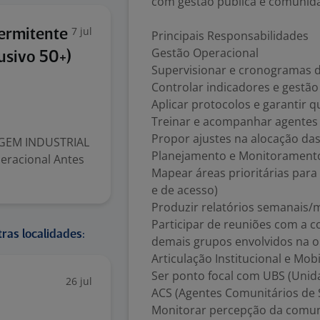
com gestão pública e comunid
7 jul
termitente
Principais Responsabilidades
Gestão Operacional
usivo 50+)
Supervisionar e cronogramas 
Controlar indicadores e gestã
Aplicar protocolos e garantir q
Treinar e acompanhar agentes
Propor ajustes na alocação da
AGEM INDUSTRIAL
Planejamento e Monitorament
peracional Antes
Mapear áreas prioritárias par
e de acesso)
Produzir relatórios semanais/
Participar de reuniões com a c
ras localidades:
demais grupos envolvidos na 
Articulação Institucional e Mob
Ser ponto focal com UBS (Unida
26 jul
ACS (Agentes Comunitários de S
Monitorar percepção da comu