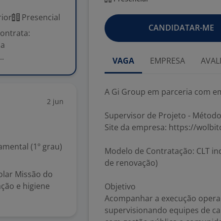
ior
Presencial
CANDIDATAR-ME
ontrata:
da
..
VAGA
EMPRESA
AVAL
A Gi Group em parceria com em
2 jun
Supervisor de Projeto - Métod
Site da empresa: https://wolbi
mental (1º grau)
Modelo de Contratação: CLT in
de renovação)
colar Missão do
ação e higiene
Objetivo
Acompanhar a execução operaci
supervisionando equipes de ca