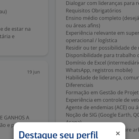
Dialogar com lideranças para r
Requisitos Obrigatórios
au)
Ensino médio completo (desejá
ou áreas afins)
e de estar na
Experiência relevante em supe
tária e
operacional / logística
Residir ou ter possibilidade d
Disponibilidade para trabalho
Domínio de Excel (intermediário
WhatsApp, registros mobile)
19 jun
Habilidade de liderança, comun
Diferenciais
Formação em Gestão de Proje
Experiência em controle de vet
Agente de endemias (ACE) ou á
Noção de SIG (Google Earth, QGI
DE GANHOS A
Asana)
ão e procura
Conhecimento básico sobre ar
Destaque seu perfil