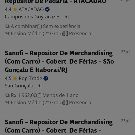
Repositor De Padaria - ATACADÃO
4,4
ATACADAO
Campos dos Goytacazes - RJ
A combinar
Sem experiência
Ensino Médio (2º Grau)
Presencial
23 jul
Sanofi - Repositor De Merchandising
(Com Carro) - Cobert. De Férias - São
Gonçalo E Itaboraí/RJ
4,5
Pop
Trade
São Gonçalo - RJ
R$ 1.962,00
Menos de 1 ano
Ensino Médio (2º Grau)
Presencial
23 jul
Sanofi - Repositor De Merchandising
(Com Carro) - Cobert. De Férias -