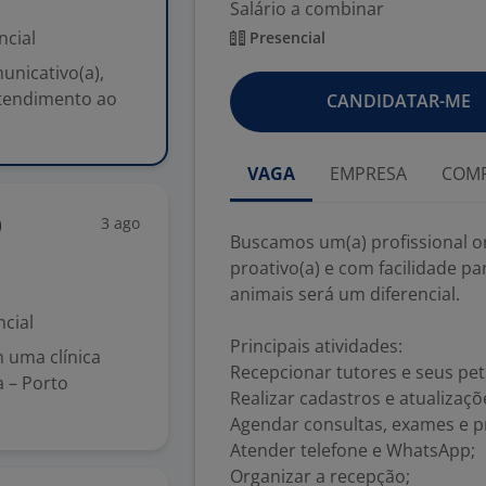
Salário a combinar
ncial
Presencial
unicativo(a),
atendimento ao
CANDIDATAR-ME
VAGA
EMPRESA
COMP
3 ago
)
Buscamos um(a) profissional or
proativo(a) e com facilidade p
animais será um diferencial.
cial
Principais atividades:
 uma clínica
Recepcionar tutores e seus pet
a – Porto
Realizar cadastros e atualizaçõ
Agendar consultas, exames e 
Atender telefone e WhatsApp;
Organizar a recepção;