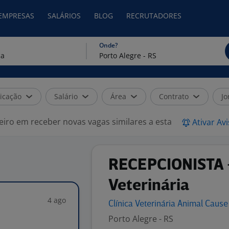
 EMPRESAS
SALÁRIOS
BLOG
RECRUTADORES
Onde?
icação
Salário
Área
Contrato
Jo
eiro em receber novas vagas similares a esta
Ativar Av
RECEPCIONISTA -
Veterinária
4 ago
Clínica Veterinária Animal
Caus
Porto Alegre - RS