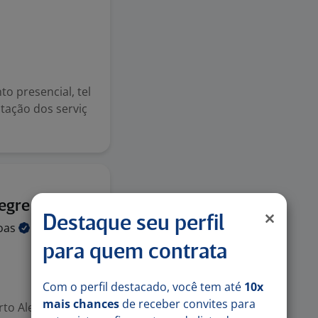
o presencial, tel
ntação dos serviç
20 jul
legre
Destaque seu perfil
oas
para quem contrata
Com o perfil destacado, você tem até
10x
mais chances
de receber convites para
rto Alegre,