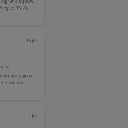
tegrar a equipe
Alegre, RS. As
14 jul
ncial
o em um bairro
atendimento
1 jul