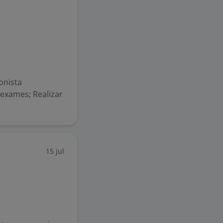
onista
 exames; Realizar
15 jul