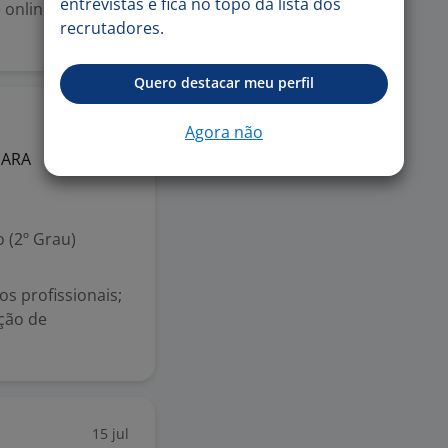
entrevistas e fica no topo da lista dos
online; Tirar
recrutadores.
Quero destacar meu perfil
17 jul
Agora não
PARA
 (2º Grau)
s profissionais;
ação de
15 jul