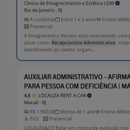
Clinica de Emagrecimento e Estética
LDM
Rio de Janeiro - RJ
A combinar
Entre 1 e 3 anos
Ensino Médio
Presencial
A Emagrecentro Recreio está contratando uma p
atuar como
Recepcionista Administrativa
, resp
atendimento ao cliente, organi...
AUXILIAR ADMINISTRATIVO - AFIRM
PARA PESSOA COM DEFICIÊNCIA | M
4,6
LOCALIZA RENT A
CAR
Macaé - RJ
R$ 1.900,00
Menos de 1 ano
Ensino Médio
PcD
Presencial
LOCALIZA&CO Estar em constante evolução nos t