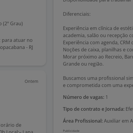
Diferenciais:
 (2º Grau)
Experiência em clínica de esté
academia, salão ou recepção c
 para atuar no
Experiência com agenda, CRM 
Copacabana - RJ
Noções de caixa, planilhas e co
Morar próximo ao Recreio, Ba
Grande ou região.
Buscamos uma profissional simp
Ontem
e comprometida com uma experi
Número de vagas:
1
Tipo de contrato e Jornada:
Efe
Área Profissional:
Auxiliar em 
Horário de
0h Local:– Lapa,