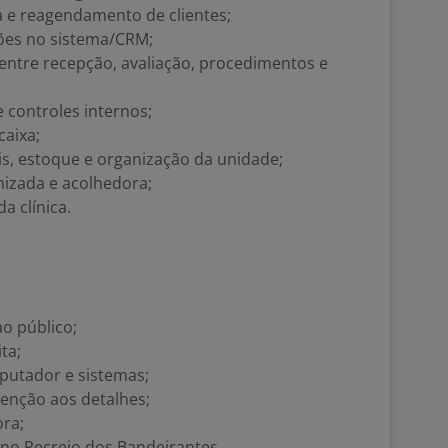
ta e reagendamento de clientes;
ções no sistema/CRM;
entre recepção, avaliação, procedimentos e
 controles internos;
caixa;
ais, estoque e organização da unidade;
nizada e acolhedora;
a clínica.
o público;
ta;
putador e sistemas;
tenção aos detalhes;
ora;
 no Recreio dos Bandeirantes.