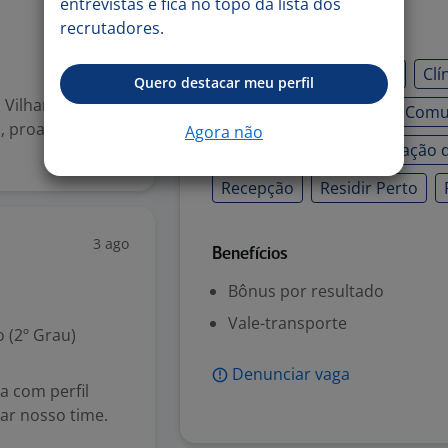
entrevistas e fica no topo da lista dos
recrutadores.
Habilidades
Atendimento ao cliente
Clí
Quero destacar meu perfil
 Vilhar Barra da
Comunicação escrita
Comun
 proativa,
Agora não
Organização
Organização 
Recepção
Residir Perto
3 ago
Benefícios
Bônus por resultado
Vale-transporte
 (2º Grau)
Denunciar vaga
a com perfil
ar nosso time.