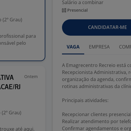
Salário a combinar
Presencial
 (2º Grau)
CANDIDATAR-ME
rofissional para
onsável pelo
VAGA
EMPRESA
COMP
A Emagrecentro Recreio está c
Recepcionista Administrativa, 
Ontem
ATIVA
organização da agenda, confirm
rotinas administrativas da clíni
ACAE/RJ
Principais atividades:
 (2º Grau)
Recepcionar clientes presencia
Realizar atendimento por tele
Confirmar agendamentos e orga
rouxe até aqui.