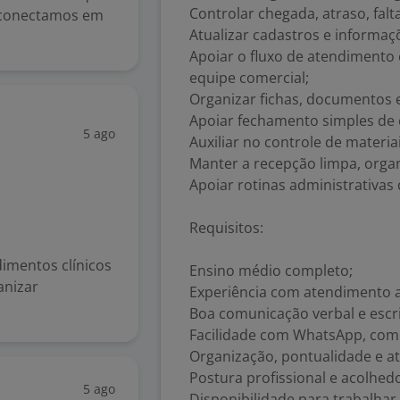
Controlar chegada, atraso, fal
s conectamos em
Atualizar cadastros e informa
Apoiar o fluxo de atendimento 
equipe comercial;
Organizar fichas, documentos e
Apoiar fechamento simples de 
5 ago
Auxiliar no controle de materi
Manter a recepção limpa, orga
Apoiar rotinas administrativas d
Requisitos:
dimentos clínicos
Ensino médio completo;
anizar
Experiência com atendimento a
Boa comunicação verbal e escri
Facilidade com WhatsApp, com
Organização, pontualidade e a
Postura profissional e acolhed
5 ago
Disponibilidade para trabalhar