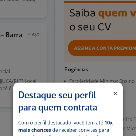
4 ago
a- Barra
Exigências
ncial
UCA/RJ ?? Local
Escolaridade Mínima: Ensino
Você é
Português (Nativo)
Destaque seu perfil
para quem contrata
Valorizado
Experiência desejada: Entre 1
Com o perfil destacado, você tem até
10x
3 ago
Aplicações de Escritório: Mic
mais chances
de receber convites para