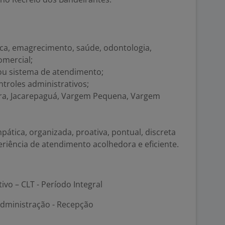
tica, emagrecimento, saúde, odontologia,
omercial;
ou sistema de atendimento;
ntroles administrativos;
rra, Jacarepaguá, Vargem Pequena, Vargem
ática, organizada, proativa, pontual, discreta
ência de atendimento acolhedora e eficiente.
tivo – CLT - Período Integral
Administração - Recepção