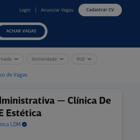
Cadastrar CV
Login
Anunciar Vagas
ACHAR VAGAS
rnada
Senioridade
PcD
iso de Vagas
ministrativa — Clínica De
 Estética
ética
LDM