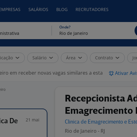
 EMPRESAS
SALÁRIOS
BLOG
RECRUTADORES
Onde?
icação
Salário
Área
Contrato
Jo
eiro em receber novas vagas similares a esta
Ativar Av
eiro
Recepcionista Ad
Emagrecimento E
21 mai
ica De
Clinica de Emagrecimento e Est
Rio de Janeiro - RJ