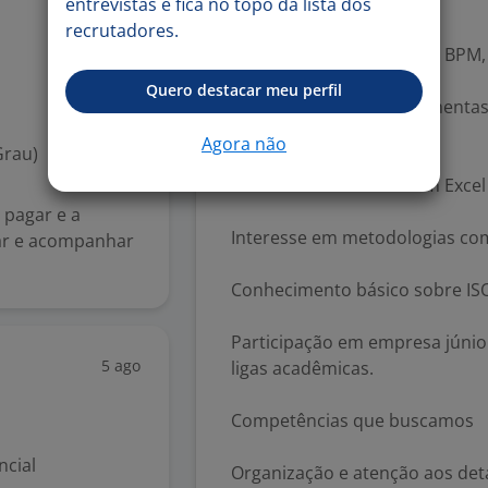
de processos.
entrevistas e fica no topo da lista dos
5 ago
recrutadores.
Conhecimento básico em BPM,
Quero destacar meu perfil
Conhecimento em ferramentas c
similares.
Agora não
Grau)
Conhecimento básico em Excel (t
 pagar e a
Interesse em metodologias co
rar e acompanhar
Conhecimento básico sobre ISO
Participação em empresa júnior,
5 ago
ligas acadêmicas.
Competências que buscamos
ncial
Organização e atenção aos det