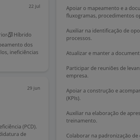
22 jul
Apoiar o mapeamento e a docu
fluxogramas, procedimentos op
Auxiliar na identificação de o
ior
Híbrido
processos.
apeamento dos
los, ineficiências
Atualizar e manter a document
Participar de reuniões de leva
empresa.
29 jun
Apoiar a construção e acomp
(KPIs).
Auxiliar na elaboração de apres
treinamento.
iciência (PCD).
didatura de
Colaborar na padronização de 