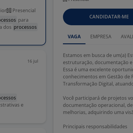
ior
Presencial
CANDIDATAR-ME
ocessos
para
ia dos
processos
VAGA
EMPRESA
AVAL
Estamos em busca de um(a) Est
16 jul
estruturação, documentação e
Essa é uma excelente oportun
conhecimentos em Gestão de P
Transformação Digital, atuand
ocessos
Você participará de projetos v
strativas e
documentação operacional, def
melhorias, adquirindo uma visã
Principais responsabilidades