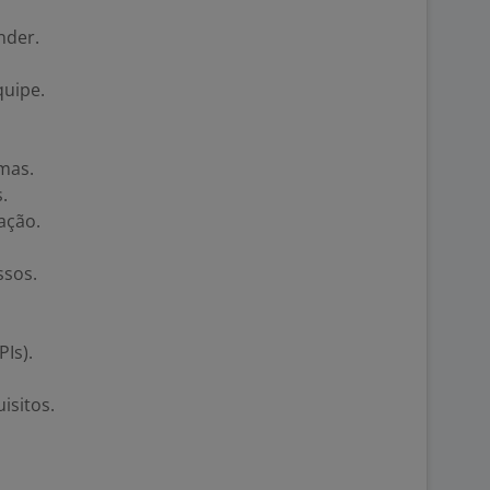
nder.
quipe.
mas.
.
ação.
ssos.
Is).
isitos.