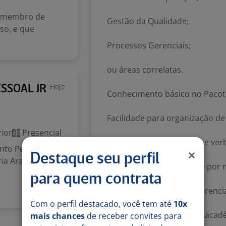
a membro de
Gestão da Qualidade;
so, e que
Processos Gerenciais;
ou áreas correlatas.
Hoje
SSOAL JR
Conhecimento básico no Pacot
Facilidade para organização d
ior
Presencial
Boa comunicação escrita e verb
nto Pessoal na
Destaque seu perfil
ia Araujo,
Perfil analítico e interesse po
para quem contrata
Será considerado um diferenci
Com o perfil destacado, você tem até
10x
Participação em projetos acad
mais chances
de receber convites para