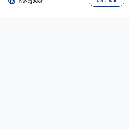
Navegador
Continuar
Para Candidatos
Acesse o site de empregos líder e se candidate a
vagas adequadas ao seu perfil de forma fácil e
rápida.