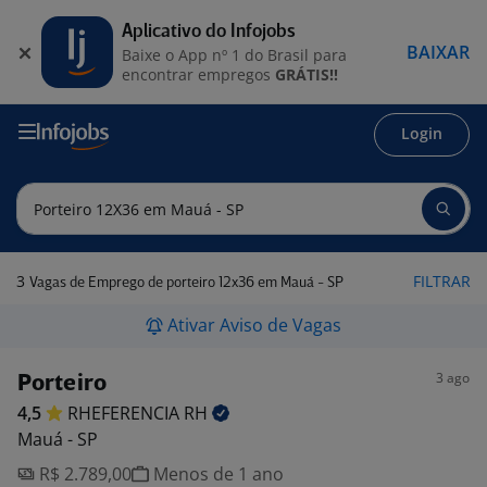
Aplicativo do Infojobs
BAIXAR
Baixe o App nº 1 do Brasil para
encontrar empregos
GRÁTIS!!
Login
3
FILTRAR
Vagas de Emprego de porteiro 12x36 em Mauá - SP
Ativar Aviso de Vagas
3 ago
Porteiro
4,5
RHEFERENCIA
RH
Mauá - SP
R$ 2.789,00
Menos de 1 ano