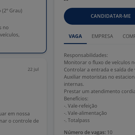
 (2º Grau)
CANDIDATAR-ME
s no
veículos,
VAGA
EMPRESA
COMP
Responsabilidades:
Monitorar o fluxo de veículos 
22 jul
Controlar a entrada e saída de 
Auxiliar motoristas no estac
internas.
Prestar um atendimento cordial 
Benefícios:
-. Vale-refeição
-. Vale-alimentação
uar em nossa
-. Totalpass
nar o controle de
Número de vagas:
10