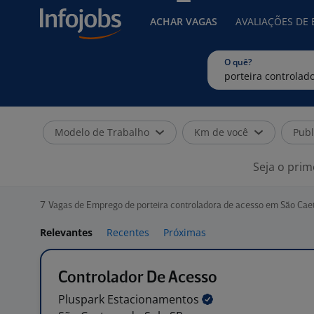
ACHAR VAGAS
AVALIAÇÕES DE
O quê?
Modelo de Trabalho
Km de você
Publ
Seja o prim
7
Vagas de Emprego de porteira controladora de acesso em São Caet
Relevantes
Recentes
Próximas
Controlador De Acesso
Pluspark
Estacionamentos