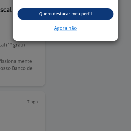
5 jun
iscal De
Quero destacar meu perfil
Agora não
l (1º grau)
fissionalmente
Nosso Banco de
7 ago