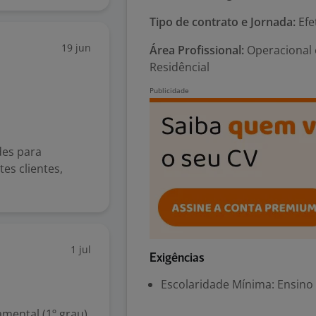
Tipo de contrato e Jornada:
Efe
19 jun
Área Profissional:
Operacional e
Residêncial
des para
es clientes,
1 jul
Exigências
Escolaridade Mínima: Ensino
mental (1º grau)