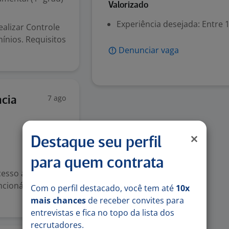
Valorizado
Experiência desejada: Entre 1
ealizar Controle
ínios. Requisitos
Denunciar vaga
7 ago
ncia
Destaque seu perfil
para quem contrata
cesso a áreas
ncionários.
Com o perfil destacado, você tem até
10x
mais chances
de receber convites para
entrevistas e fica no topo da lista dos
recrutadores.