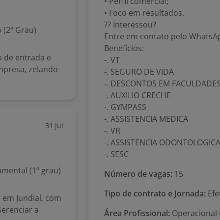
• Perfil comercial;
• Foco em resultados.
?? Interessou?
 (2º Grau)
Entre em contato pelo WhatsApp
Benefícios:
o de entrada e
-. VT
mpresa, zelando
-. SEGURO DE VIDA
-. DESCONTOS EM FACULDADE
-. AUXILIO CRECHE
-. GYMPASS
-. ASSISTENCIA MEDICA
31 jul
-. VR
-. ASSISTENCIA ODONTOLOGIC
-. SESC
mental (1º grau)
Número de vagas:
15
Tipo de contrato e Jornada:
Efe
 em Jundiaí, com
erenciar a
Área Profissional:
Operacional 