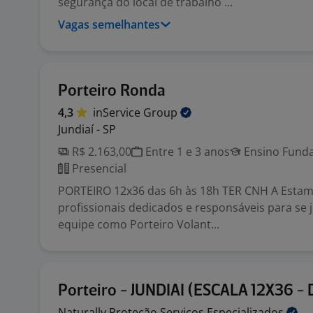
segurança do local de trabalho ...
Vagas semelhantes
Porteiro Ronda
4,3
inService
Group
Jundiaí - SP
R$ 2.163,00
Entre 1 e 3 anos
Ensino Funda
Presencial
PORTEIRO 12x36 das 6h às 18h TER CNH A Esta
profissionais dedicados e responsáveis para se
equipe como Porteiro Volant...
Porteiro - JUNDIAI (ESCALA 12X36 -
Naturally Proteção Serviços
Especializados