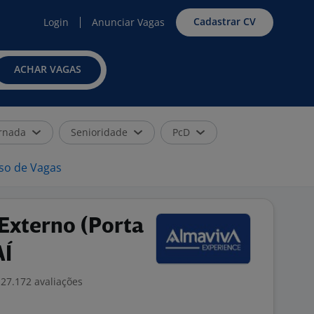
Cadastrar CV
Login
Anunciar Vagas
ACHAR VAGAS
rnada
Senioridade
PcD
iso de Vagas
Externo (Porta
AÍ
27.172 avaliações