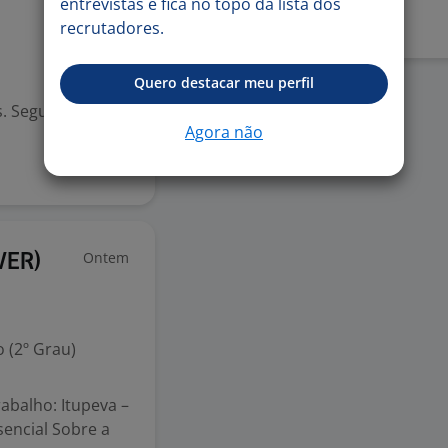
entrevistas e fica no topo da lista dos
recrutadores.
Quero destacar meu perfil
s. Segurança do
Agora não
Ontem
VER)
 (2º Grau)
rabalho: Itupeva –
encial Sobre a