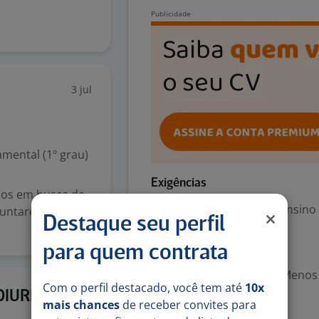
3 jul
mental (1º grau)
Exigências
mos em busca de
Escolaridade Mínima: Ensino
 juntarem à nossa
Destaque seu perfil
para quem contrata
Valorizado
Experiência desejada: Menos
Com o perfil destacado, você tem até
10x
27 mai
 DIURNO)
mais chances
de receber convites para
Denunciar vaga