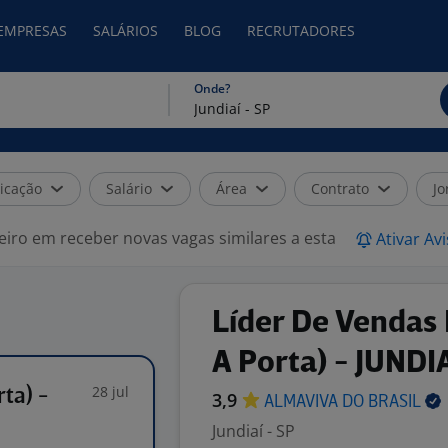
 EMPRESAS
SALÁRIOS
BLOG
RECRUTADORES
Onde?
icação
Salário
Área
Contrato
Jo
eiro em receber novas vagas similares a esta
Ativar Av
Líder De Vendas 
A Porta) - JUNDI
28 jul
ta) -
3,9
ALMAVIVA DO
BRASIL
Jundiaí - SP