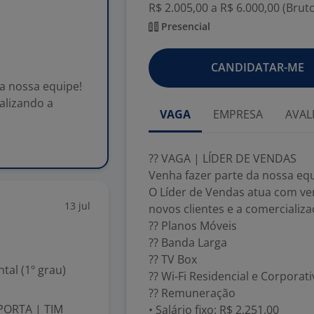
R$ 2.005,00 a R$ 6.000,00 (Brut
Presencial
CANDIDATAR-ME
a nossa equipe!
alizando a
VAGA
EMPRESA
AVAL
?? VAGA | LÍDER DE VENDAS
Venha fazer parte da nossa equ
O Líder de Vendas atua com ve
13 jul
novos clientes e a comercializ
?? Planos Móveis
?? Banda Larga
?? TV Box
al (1º grau)
?? Wi-Fi Residencial e Corporat
?? Remuneração
PORTA | TIM
• Salário fixo: R$ 2.251,00