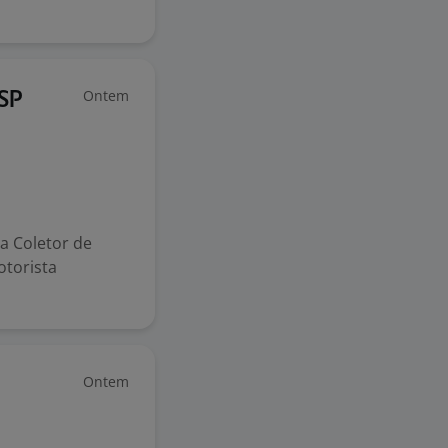
Ontem
/SP
 Coletor de
otorista
Ontem