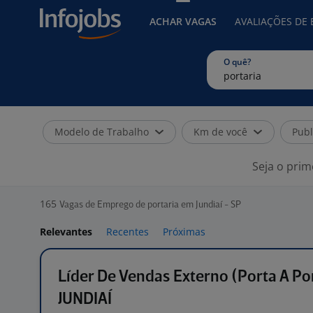
ACHAR VAGAS
AVALIAÇÕES DE
O quê?
Modelo de Trabalho
Km de você
Publ
Seja o prim
165
Vagas de Emprego de portaria em Jundiaí - SP
Relevantes
Recentes
Próximas
Líder De Vendas Externo (Porta A Por
JUNDIAÍ