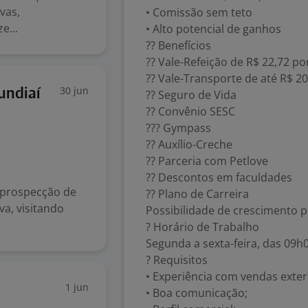
vas,
• Comissão sem teto
e...
• Alto potencial de ganhos
?? Benefícios
?? Vale-Refeição de R$ 22,72 po
?? Vale-Transporte de até R$ 20
30 jun
undiaí
?? Seguro de Vida
?? Convênio SESC
??? Gympass
?? Auxílio-Creche
?? Parceria com Petlove
?? Descontos em faculdades
 prospecção de
?? Plano de Carreira
va, visitando
Possibilidade de crescimento pr
? Horário de Trabalho
Segunda a sexta-feira, das 09h
? Requisitos
• Experiência com vendas exter
1 jun
• Boa comunicação;