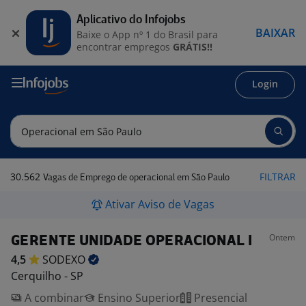
Aplicativo do Infojobs
BAIXAR
Baixe o App nº 1 do Brasil para
encontrar empregos
GRÁTIS!!
Login
30.562
FILTRAR
Vagas de Emprego de operacional em São Paulo
Ativar Aviso de Vagas
Ontem
GERENTE UNIDADE OPERACIONAL I
4,5
SODEXO
Cerquilho - SP
A combinar
Ensino Superior
Presencial