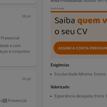
Área Profissional:
Auxiliar em I
28 jul
Presencial
idade e com
eças e conjuntos
Exigências
Escolaridade Mínima: Ensino
20 jul
Valorizado
Experiência desejada: Entre 1
co
Presencial