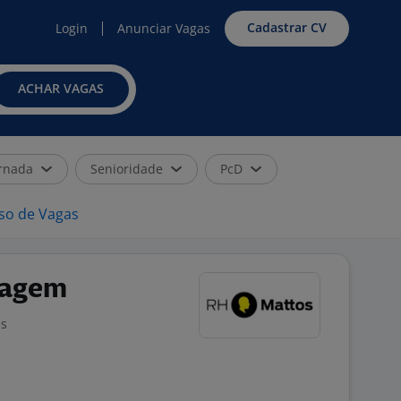
Cadastrar CV
Login
Anunciar Vagas
ACHAR VAGAS
rnada
Senioridade
PcD
iso de Vagas
tagem
es