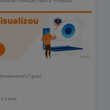
ndustrial, Produção, Fábrica - Produção
 Fundamental (1º grau)
 e 3 anos