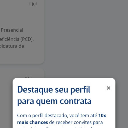
1 jul
Presencial
iciência (PCD).
didatura de
30 jun
Destaque seu perfil
para quem contrata
Com o perfil destacado, você tem até
10x
mais chances
de receber convites para