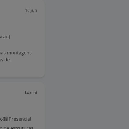
16 jun
Grau)
, nas montagens
ns de
14 mai
co
Presencial
o de estruturas