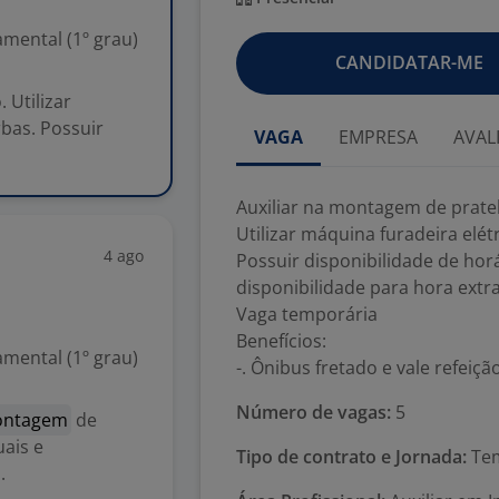
mental (1º grau)
CANDIDATAR-ME
. Utilizar
rbas. Possuir
VAGA
EMPRESA
AVAL
Auxiliar na montagem de pratele
Utilizar máquina furadeira elét
4 ago
Possuir disponibilidade de horá
disponibilidade para hora extra
Vaga temporária
Benefícios:
mental (1º grau)
-. Ônibus fretado e vale refeiçã
Número de vagas:
5
ntagem
de
ais e
Tipo de contrato e Jornada:
Tem
.