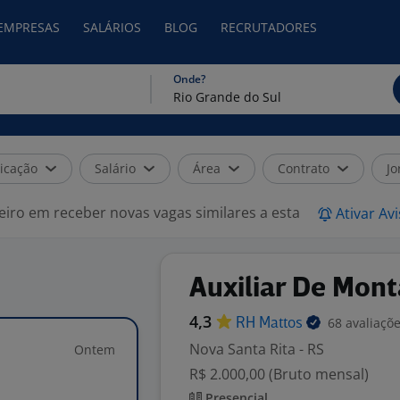
 EMPRESAS
SALÁRIOS
BLOG
RECRUTADORES
Onde?
icação
Salário
Área
Contrato
Jo
eiro em receber novas vagas similares a esta
Ativar Av
Auxiliar De Mon
4,3
68 avaliaçõ
RH
Mattos
Nova Santa Rita - RS
Ontem
R$ 2.000,00 (Bruto mensal)
Presencial