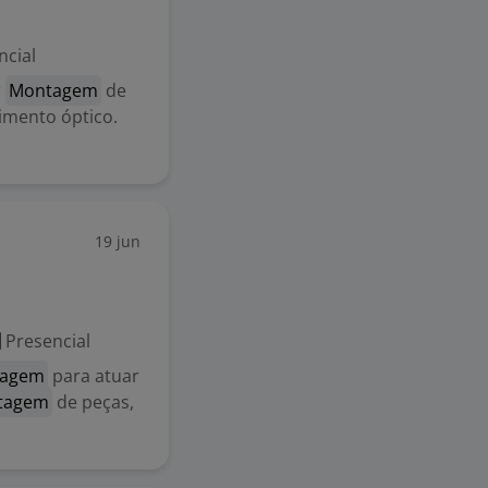
ncial
r
Montagem
de
mento óptico.
19 jun
Presencial
tagem
para atuar
tagem
de peças,