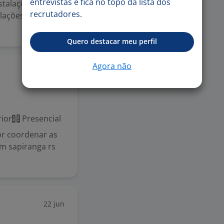
entrevistas e fica no topo da lista dos
stalações de
recrutadores.
lações, preparar
Quero destacar meu perfil
Agora não
25 jun
ior
Presencial
or coordenar as
m sapiranga rs
22 jun