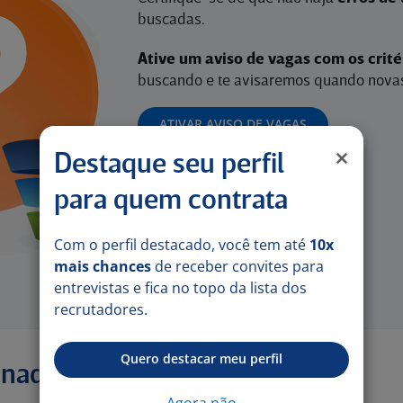
buscadas.
Ative um aviso de vagas com os crit
buscando e te avisaremos quando novas
ATIVAR AVISO DE VAGAS
Destaque seu perfil
para quem contrata
Com o perfil destacado, você tem até
10x
mais chances
de receber convites para
entrevistas e fica no topo da lista dos
recrutadores.
Quero destacar meu perfil
onadas
Agora não