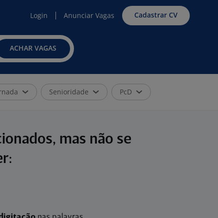
Cadastrar CV
Login
Anunciar Vagas
ACHAR VAGAS
rnada
Senioridade
PcD
cionados, mas não se
r:
digitação
nas palavras