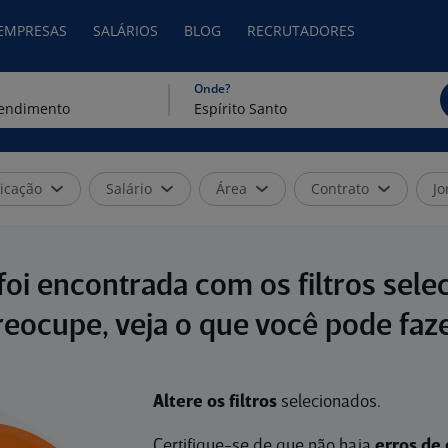
 EMPRESAS
SALÁRIOS
BLOG
RECRUTADORES
Onde?
icação
Salário
Área
Contrato
Jo
oi encontrada com os filtros sele
reocupe, veja o que você pode faze
Altere os filtros
selecionados.
Certifique-se de que não haja
erros de 