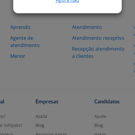
Aprendiz
Atendimento
Agente de
Atendimento receptivo
atendimento
Recepção atendimento
Menor
a clientes
nal
Empresas
Candidatos
os?
Ajuda
Ajuda
r Infojobs?
Blog
Blog
onosco
Anunciar Vagas
Vagas