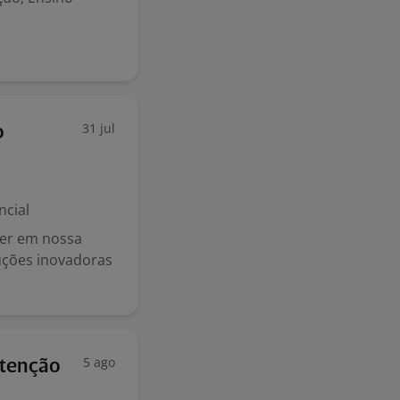
31 jul
o
ncial
der em nossa
uções inovadoras
5 ago
utenção