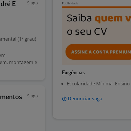
5 ago
dré E
mental (1º grau)
 em
agem, montagem e
Exigências
Escolaridade Mínima: Ensino
5 ago
amentos
Denunciar vaga