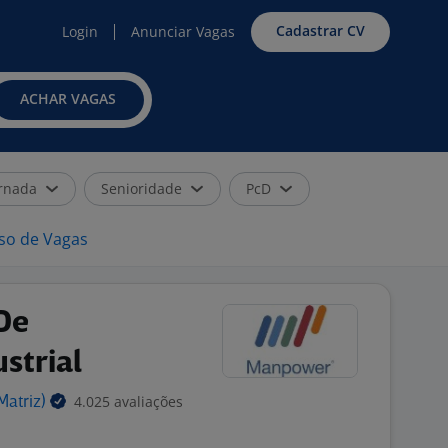
Cadastrar CV
Login
Anunciar Vagas
ACHAR VAGAS
rnada
Senioridade
PcD
iso de Vagas
De
strial
4.025 avaliações
Matriz)