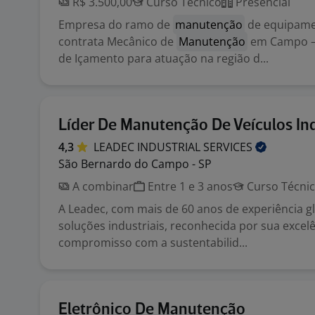
R$ 3.500,00
Curso Técnico
Presencial
Empresa do ramo de
manutenção
de equipamen
contrata Mecânico de
Manutenção
em Campo –
de Içamento para atuação na região d...
Líder De Manutenção De Veículos Ind
4,3
LEADEC INDUSTRIAL
SERVICES
São Bernardo do Campo - SP
A combinar
Entre 1 e 3 anos
Curso Técni
A Leadec, com mais de 60 anos de experiência gl
soluções industriais, reconhecida por sua excelê
compromisso com a sustentabilid...
Eletrônico De Manutenção