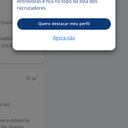
entrevistas e fica no topo da lista dos
recrutadores.
Ensino Superior
Quero destacar meu perfil
Agora não
nefícios:
Local, TotalPass
31 jul
Grau)
 para indústria
ção; Ensino