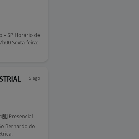
o – SP Horário de
7h00 Sexta-feira:
5 ago
STRIAL
o
Presencial
São Bernardo do
trica,