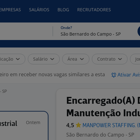
 EMPRESAS
SALÁRIOS
BLOG
RECRUTADORES
Onde?
icação
Salário
Área
Contrato
Jo
eiro em receber novas vagas similares a esta
Ativar Av
- SP
Encarregado(A) 
Manutenção Indu
Ontem
strial
4,5
MANPOWER STAFFING.
(
São Bernardo do Campo - SP