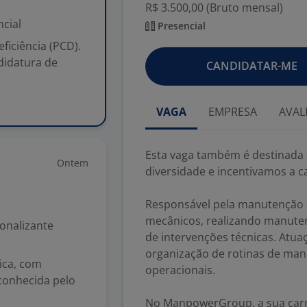
R$ 3.500,00 (Bruto mensal)
cial
Presencial
iciência (PCD).
didatura de
CANDIDATAR-ME
VAGA
EMPRESA
AVAL
Esta vaga também é destinada 
Ontem
diversidade e incentivamos a ca
Responsável pela manutenção 
mecânicos, realizando manute
ionalizante
de intervenções técnicas. Atua
organização de rotinas de man
rica, com
operacionais.
econhecida pelo
No ManpowerGroup, a sua carr