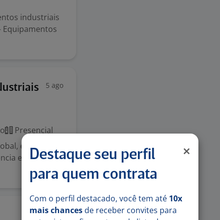
tos industriais
 Equipamentos
5 ago
ustriais
co
Presencial
obal, é líder em
Destaque seu perfil
ncia e
para quem contrata
Com o perfil destacado, você tem até
10x
mais chances
de receber convites para
3 ago