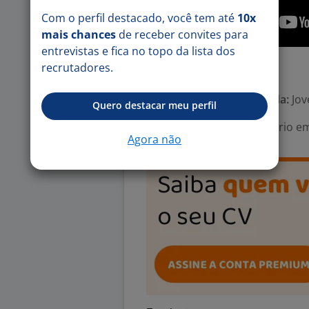
Com o perfil destacado, você tem até
10x
mais chances
de receber convites para
entrevistas e fica no topo da lista dos
recrutadores.
Número de vagas:
500
Tipo de contrato e Jornada:
Jov
Quero destacar meu perfil
Área Profissional:
Estagiário e
Agora não