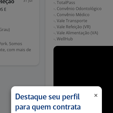
31 jul
eleção
-. TotalPass
-. Convênio Odontológico
S E
-. Convênio Médico
-. Vale Transporte
-. Vale Refeição (VR)
Grau)
-. Vale Alimentação (VA)
-. WellHub
 Work. Somos
ente, com mais de
Destaque seu perfil
para quem contrata