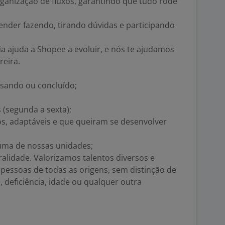
ganização de fluxos, garantindo que tudo rode
ender fazendo, tirando dúvidas e participando
a ajuda a Shopee a evoluir, e nós te ajudamos
reira.
rsando ou concluído;
s (segunda a sexta);
os, adaptáveis e que queiram se desenvolver
 uma de nossas unidades;
ralidade. Valorizamos talentos diversos e
pessoas de todas as origens, sem distinção de
, deficiência, idade ou qualquer outra