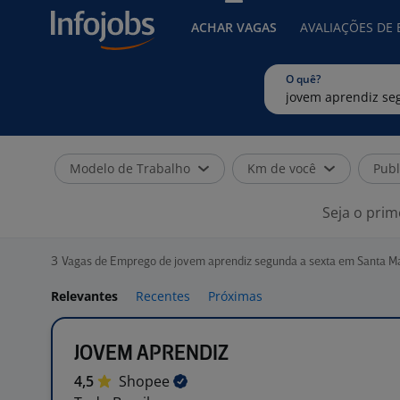
ACHAR VAGAS
AVALIAÇÕES DE
O quê?
Modelo de Trabalho
Km de você
Publ
Seja o prim
3
Vagas de Emprego de jovem aprendiz segunda a sexta em Santa Ma
Relevantes
Recentes
Próximas
JOVEM APRENDIZ
4,5
Shopee