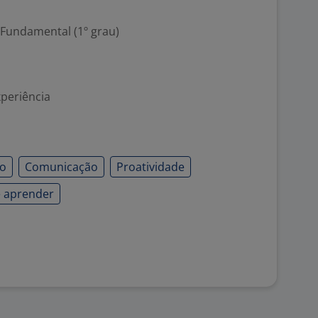
 Fundamental (1º grau)
xperiência
ão
Comunicação
Proatividade
 aprender