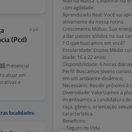
Mão na Massa: Colaborar na or
com agilidade.
Aprendizado Real: Você vai apr
ativamente da nossa rotina.
Crescimento Mútuo: Sua energi
6 jul
ga
a dar passos sólidos na sua car
cia (Pcd)
? O que buscamos em você?
Escolaridade: Ensino Médio cu
Idade: 16 a 22 anos;
Disponibilidade: 6 horas diária
Presencial
Perfil: Buscamos jovens curios
ra atuar em
em um ambiente dinâmico;
orativas e
Necessário: Residir próximo à
Diversidade: Valorizamos a plu
incentivamos a candidatura de 
raça, gênero, orientação sexual
característica.
ras localidades:
Benefícios:
-. Seguro de Vida