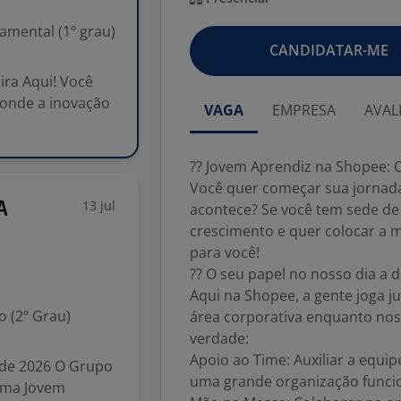
mental (1º grau)
CANDIDATAR-ME
ira Aqui! Você
 onde a inovação
VAGA
EMPRESA
AVAL
?? Jovem Aprendiz na Shopee: 
Você quer começar sua jornada
13 jul
A
acontece? Se você tem sede de
crescimento e quer colocar a 
para você!
?? O seu papel no nosso dia a d
Aqui na Shopee, a gente joga j
 (2º Grau)
área corporativa enquanto nos a
verdade:
Apoio ao Time: Auxiliar a equi
 de 2026 O Grupo
uma grande organização funci
rama Jovem