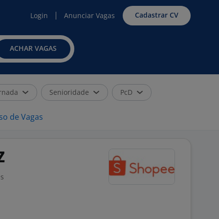
Cadastrar CV
Login
Anunciar Vagas
ACHAR VAGAS
rnada
Senioridade
PcD
iso de Vagas
Z
es