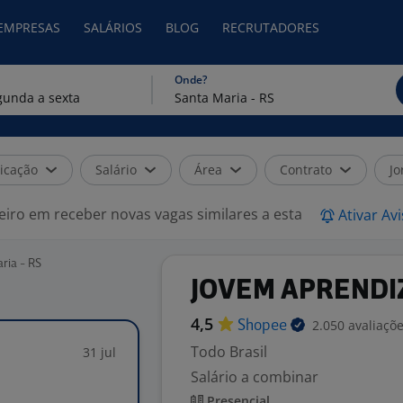
 EMPRESAS
SALÁRIOS
BLOG
RECRUTADORES
Onde?
icação
Salário
Área
Contrato
Jo
eiro em receber novas vagas similares a esta
Ativar Av
ria - RS
JOVEM APRENDI
4,5
2.050 avaliaçõ
Shopee
Todo Brasil
31 jul
Salário a combinar
Presencial