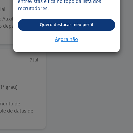
entrevistas e fica no topo da lista dos
recrutadores.
ial
Auxiliadora -
Quero destacar meu perfil
 do departamento,
Agora não
7 jul
1º grau)
imento de
ole de datas de