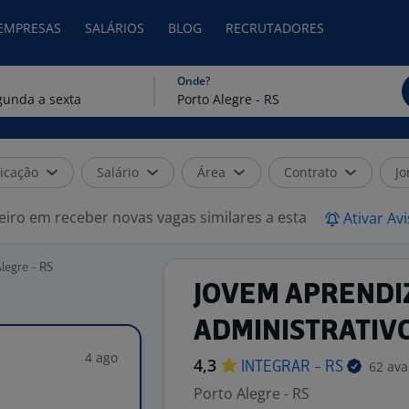
 EMPRESAS
SALÁRIOS
BLOG
RECRUTADORES
Onde?
icação
Salário
Área
Contrato
Jo
eiro em receber novas vagas similares a esta
Ativar Av
legre - RS
JOVEM APRENDIZ
ADMINISTRATIV
4 ago
4,3
62 ava
INTEGRAR -
RS
Porto Alegre - RS