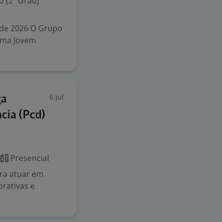
 (2º Grau)
 de 2026 O Grupo
rama Jovem
6 jul
ga
cia (Pcd)
Presencial
ra atuar em
orativas e