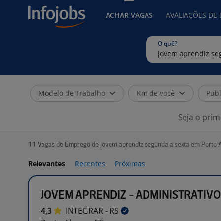
ACHAR VAGAS
AVALIAÇÕES DE
O quê?
Modelo de Trabalho
Km de você
Publ
Seja o prim
11
Vagas de Emprego de jovem aprendiz segunda a sexta em Porto A
Relevantes
Recentes
Próximas
JOVEM APRENDIZ - ADMINISTRATIVO
4,3
INTEGRAR -
RS