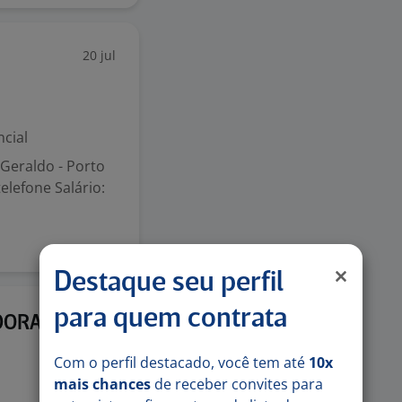
20 jul
cial
eraldo - Porto
elefone Salário:
Destaque seu perfil
para quem contrata
3 jul
DORA EM
Com o perfil destacado, você tem até
10x
mais chances
de receber convites para