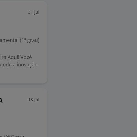
31 jul
mental (1º grau)
ira Aqui! Você
 onde a inovação
13 jul
A