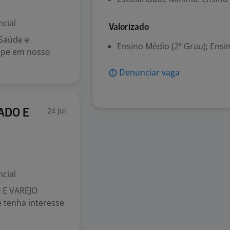
cial
Valorizado
Saúde e
Ensino Médio (2º Grau); Ensi
uipe em nosso
Denunciar vaga
24 jul
ADO E
cial
 E VAREJO
 tenha interesse