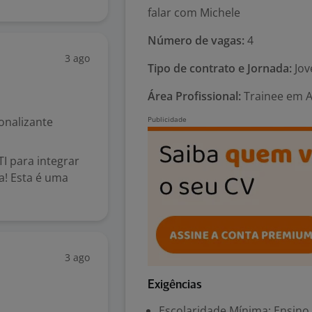
falar com Michele
Número de vagas:
4
3 ago
Tipo de contrato e Jornada:
Jov
Área Profissional:
Trainee em A
ionalizante
I para integrar
a! Esta é uma
3 ago
Exigências
Escolaridade Mínima: Ensino