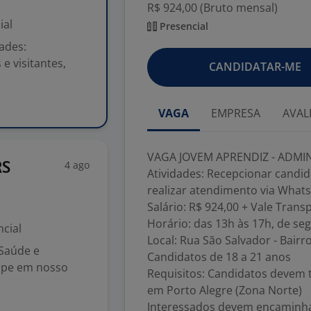
R$ 924,00 (Bruto mensal)
ial
Presencial
ades:
e visitantes,
CANDIDATAR-ME
VAGA
EMPRESA
AVAL
VAGA JOVEM APRENDIZ - ADMI
4 ago
RS
Atividades: Recepcionar candida
realizar atendimento via Whats
Salário: R$ 924,00 + Vale Trans
Horário: das 13h às 17h, de se
cial
Local: Rua São Salvador - Bairr
Saúde e
Candidatos de 18 a 21 anos
uipe em nosso
Requisitos: Candidatos devem te
em Porto Alegre (Zona Norte)
Interessados devem encaminhar