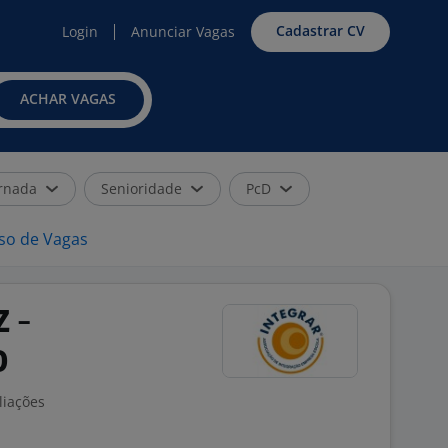
Cadastrar CV
Login
Anunciar Vagas
ACHAR VAGAS
rnada
Senioridade
PcD
iso de Vagas
 -
O
liações