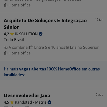
Home office
12 jun
Arquiteto De Soluções E Integração
Sênior
4,2
IK
SOLUTION
Todo Brasil
A combinar
Entre 5 e 10 anos
Ensino Superior
Home office
Há mais
vagas abertas 100% HomeOffice
em outras
localidades:
5 ago
Desenvolvedor Java
4,5
Randstad -
Matriz