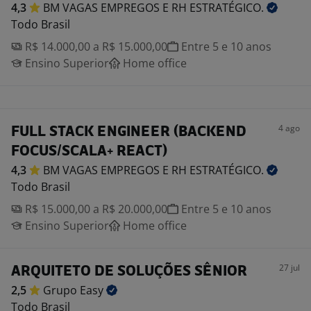
4,3
BM VAGAS EMPREGOS E RH
ESTRATÉGICO.
Todo Brasil
R$ 14.000,00 a R$ 15.000,00
Entre 5 e 10 anos
Ensino Superior
Home office
4 ago
FULL STACK ENGINEER (BACKEND
FOCUS/SCALA+ REACT)
4,3
BM VAGAS EMPREGOS E RH
ESTRATÉGICO.
Todo Brasil
R$ 15.000,00 a R$ 20.000,00
Entre 5 e 10 anos
Ensino Superior
Home office
27 jul
ARQUITETO DE SOLUÇÕES SÊNIOR
2,5
Grupo
Easy
Todo Brasil