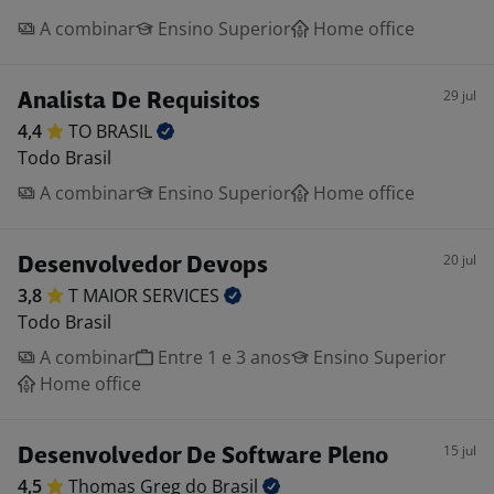
A combinar
Ensino Superior
Home office
29 jul
Analista De Requisitos
4,4
TO
BRASIL
Todo Brasil
A combinar
Ensino Superior
Home office
20 jul
Desenvolvedor Devops
3,8
T MAIOR
SERVICES
Todo Brasil
A combinar
Entre 1 e 3 anos
Ensino Superior
Home office
15 jul
Desenvolvedor De Software Pleno
4,5
Thomas Greg do
Brasil