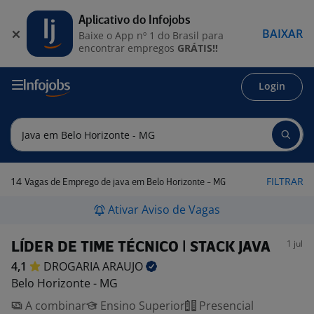
Aplicativo do Infojobs
BAIXAR
Baixe o App nº 1 do Brasil para
encontrar empregos
GRÁTIS!!
Login
14
FILTRAR
Vagas de Emprego de java em Belo Horizonte - MG
Ativar Aviso de Vagas
1 jul
LÍDER DE TIME TÉCNICO | STACK JAVA
4,1
DROGARIA
ARAUJO
Belo Horizonte - MG
A combinar
Ensino Superior
Presencial