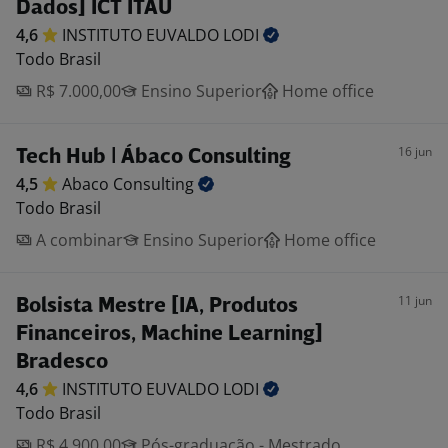
Dados] ICT ITAÚ
4,6
INSTITUTO EUVALDO
LODI
Todo Brasil
R$ 7.000,00
Ensino Superior
Home office
16 jun
Tech Hub | Ábaco Consulting
4,5
Abaco
Consulting
Todo Brasil
A combinar
Ensino Superior
Home office
11 jun
Bolsista Mestre [IA, Produtos
Financeiros, Machine Learning]
Bradesco
4,6
INSTITUTO EUVALDO
LODI
Todo Brasil
R$ 4.900,00
Pós-graduação - Mestrado