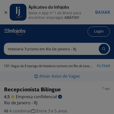
Aplicativo do Infojobs
BAIXAR
Baixe o App nº 1 do Brasil para
encontrar empregos
GRÁTIS!!
Login
101
FILTRAR
Vagas de Emprego de hotelaria turismo em Rio de Janeiro - RJ
Ativar Aviso de Vagas
7 ago
Recepcionista Bilíngue
4,5
Empresa
confidencial
Rio de Janeiro - RJ
A combinar
Entre 3 e 5 anos