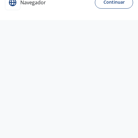
Navegador
Continuar
Para Candidatos
Acesse o site de empregos líder e se candidate a
vagas adequadas ao seu perfil de forma fácil e
rápida.