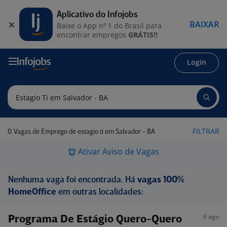
Aplicativo do Infojobs
BAIXAR
Baixe o App nº 1 do Brasil para
encontrar empregos
GRÁTIS!!
Login
0
FILTRAR
Vagas de Emprego de estagio ti em Salvador - BA
Ativar Aviso de Vagas
Nenhuma vaga foi encontrada. Há
vagas 100%
HomeOffice
em outras localidades:
6 ago
Programa De Estágio Quero-Quero