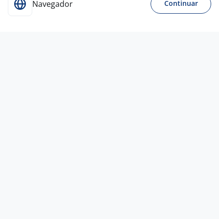
Navegador
Continuar
Para Candidatos
Acesse o site de empregos líder e se candidate a
vagas adequadas ao seu perfil de forma fácil e
rápida.