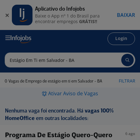
Aplicativo do Infojobs
BAIXAR
Baixe o App nº 1 do Brasil para
encontrar empregos
GRÁTIS!!
Login
0
FILTRAR
Vagas de Emprego de estágio em ti em Salvador - BA
Ativar Aviso de Vagas
Nenhuma vaga foi encontrada. Há
vagas 100%
HomeOffice
em outras localidades:
6 ago
Programa De Estágio Quero-Quero