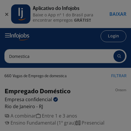
Aplicativo do Infojobs
BAIXAR
Baixe o App nº 1 do Brasil para
encontrar empregos
GRÁTIS!!
Login
660
FILTRAR
Vagas de Emprego de domestica
Ontem
Empregado Doméstico
Empresa
confidencial
Rio de Janeiro - RJ
A combinar
Entre 1 e 3 anos
Ensino Fundamental (1º grau)
Presencial