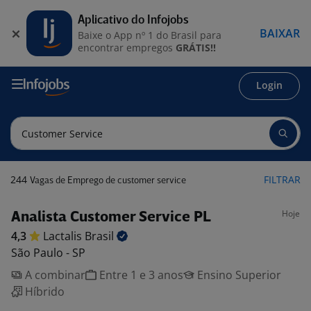
Aplicativo do Infojobs
BAIXAR
Baixe o App nº 1 do Brasil para
encontrar empregos
GRÁTIS!!
Login
244
FILTRAR
Vagas de Emprego de customer service
Hoje
Analista Customer Service PL
4,3
Lactalis
Brasil
São Paulo - SP
A combinar
Entre 1 e 3 anos
Ensino Superior
Híbrido