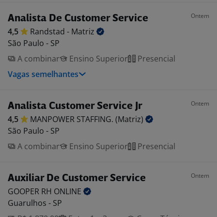
Ontem
Analista De Customer Service
4,5
Randstad -
Matriz
São Paulo - SP
A combinar
Ensino Superior
Presencial
Vagas semelhantes
Ontem
Analista Customer Service Jr
4,5
MANPOWER STAFFING.
(Matriz)
São Paulo - SP
A combinar
Ensino Superior
Presencial
Ontem
Auxiliar De Customer Service
GOOPER RH
ONLINE
Guarulhos - SP