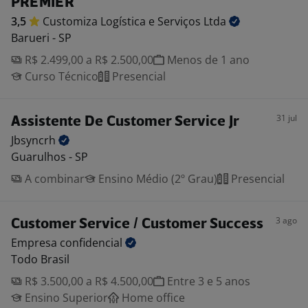
PREMIER
3,5
Customiza Logística e Serviços
Ltda
Barueri - SP
R$ 2.499,00 a R$ 2.500,00
Menos de 1 ano
Curso Técnico
Presencial
31 jul
Assistente De Customer Service Jr
Jbsyncrh
Guarulhos - SP
A combinar
Ensino Médio (2º Grau)
Presencial
3 ago
Customer Service / Customer Success
Empresa
confidencial
Todo Brasil
R$ 3.500,00 a R$ 4.500,00
Entre 3 e 5 anos
Ensino Superior
Home office