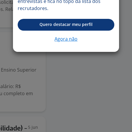
entrevistas e fica no topo da lista dos
olicita e
recrutadores.
s. Relatórios,
Quero destacar meu perfil
Agora não
12 jun
Ensino Superior
alário: R$
 ou completo em
5 jun
ilidade) -