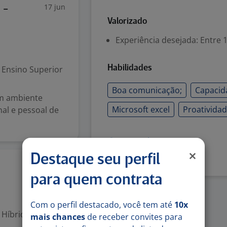
17 jun
 -
Valorizado
Experiência desejada: Entre 1
Ensino Superior
Habilidades
Boa comunicação;
Capacida
um ambiente
Microsoft excel
Proatividad
nal e pessoal de
Denunciar vaga
Destaque seu perfil
16 jun
para quem contrata
Com o perfil destacado, você tem até
10x
Híbrido
mais chances
de receber convites para