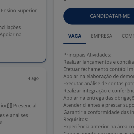
Ensino Superior
CANDIDATAR-ME
nciliações
 Apoiar na
VAGA
EMPRESA
COMP
Principais Atividades:
Realizar lançamentos e concili
Efetuar fechamento contábil m
Apoiar na elaboração de demon
4 ago
Executar análise de contas patr
Realizar integração e conferênc
Apoiar na entrega das obrigaçõ
Atender clientes e prestar supo
ior
Presencial
Garantir a conformidade das in
es e análises
Requisitos:
 e
Experiência anterior na área co
Conhecimento em empresas do