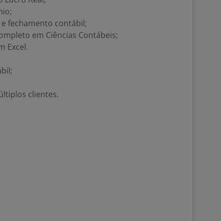
io;
e fechamento contábil;
ompleto em Ciências Contábeis;
m Excel.
bil;
tiplos clientes.