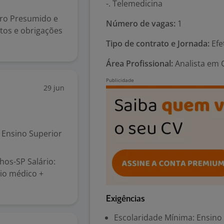
-. Telemedicina
cro Presumido e
Número de vagas:
1
tos e obrigações
Tipo de contrato e Jornada:
Efe
Área Profissional:
Analista em C
29 jun
Ensino Superior
os-SP Salário:
nio médico +
Exigências
Escolaridade Mínima: Ensino