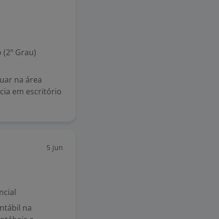
 (2º Grau)
uar na área
cia em escritório
5 jun
ncial
ntábil na