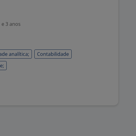
 e 3 anos
de analítica;
Contabilidade
e;