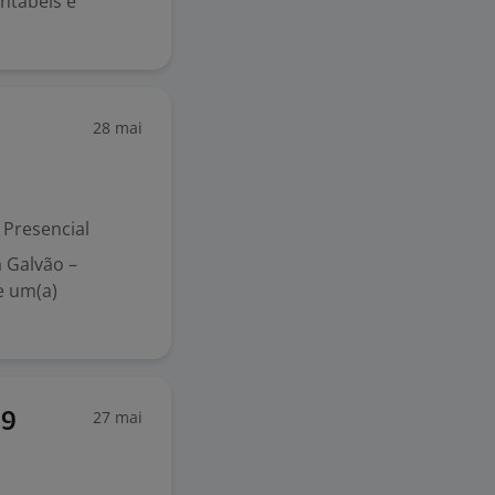
ntábeis e
28 mai
Presencial
a Galvão –
e um(a)
27 mai
 9