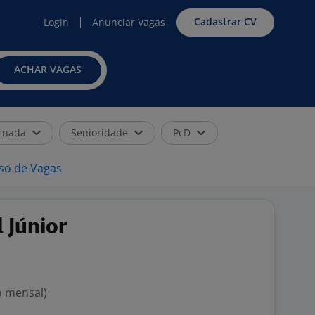
Cadastrar CV
Login
Anunciar Vagas
ACHAR VAGAS
rnada
Senioridade
PcD
iso de Vagas
 Júnior
o mensal)