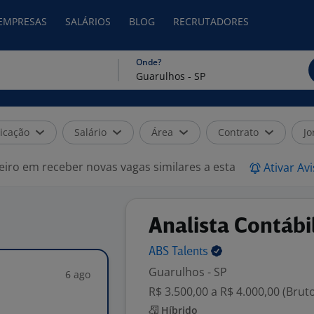
 EMPRESAS
SALÁRIOS
BLOG
RECRUTADORES
Onde?
icação
Salário
Área
Contrato
Jo
eiro em receber novas vagas similares a esta
Ativar Av
Analista Contábil
ABS
Talents
Guarulhos - SP
6 ago
R$ 3.500,00 a R$ 4.000,00 (Brut
Híbrido