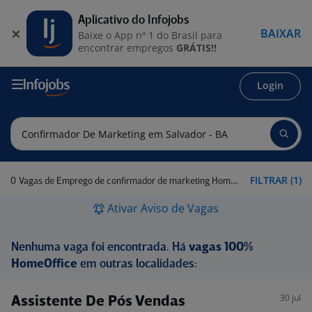
Aplicativo do Infojobs
BAIXAR
Baixe o App nº 1 do Brasil para
encontrar empregos
GRÁTIS!!
Login
0
FILTRAR (1)
Vagas de Emprego de confirmador de marketing Home office em Salvador - BA
Ativar Aviso de Vagas
Nenhuma vaga foi encontrada. Há
vagas 100%
HomeOffice
em outras localidades:
30 jul
Assistente De Pós Vendas